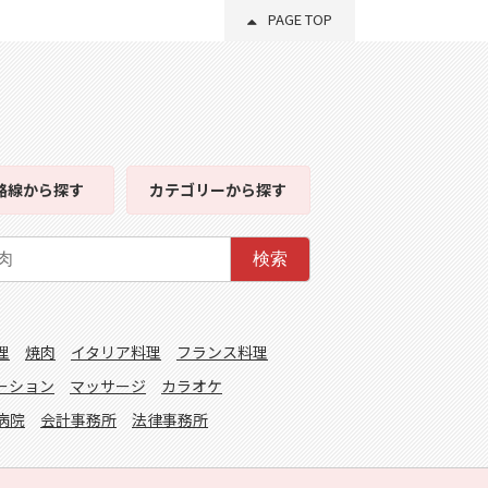
PAGE TOP
路線
から探す
カテゴリー
から探す
検索
理
焼肉
イタリア料理
フランス料理
ーション
マッサージ
カラオケ
病院
会計事務所
法律事務所