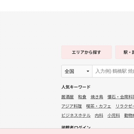
エリア
から探す
駅・
人気キーワード
居酒屋
和食
焼き鳥
懐石・会席料
アジア料理
喫茶・カフェ
リラクゼ
ビジネスホテル
内科
小児科
動物
掲載者ログイン