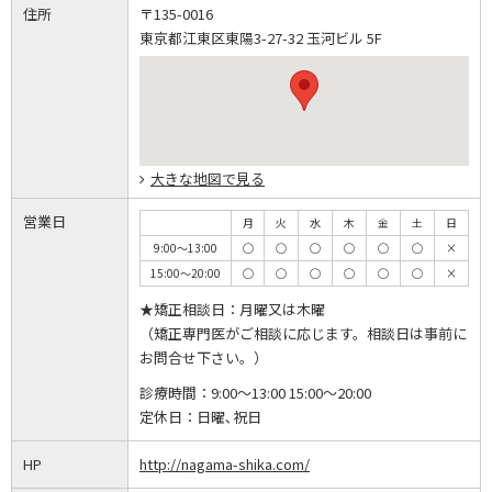
住所
〒135-0016
東京都江東区東陽3-27-32 玉河ビル 5F
大きな地図で見る
営業日
月
火
水
木
金
土
日
9:00～13:00
◯
◯
◯
◯
◯
◯
×
15:00～20:00
◯
◯
◯
◯
◯
◯
×
★矯正相談日：月曜又は木曜
（矯正専門医がご相談に応じます。相談日は事前に
お問合せ下さい。）
診療時間：
9:00～13:00 15:00～20:00
定休日：
日曜､祝日
HP
http://nagama-shika.com/