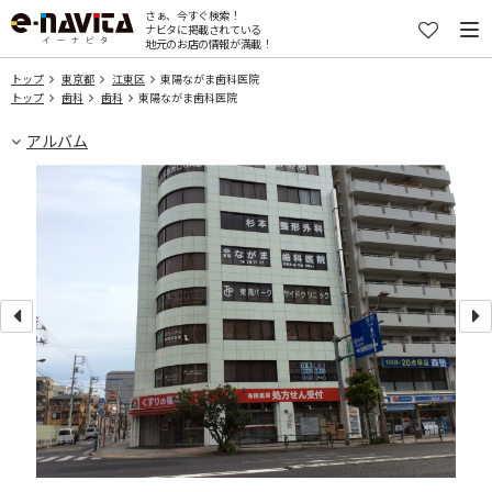
さぁ、今すぐ検索！
ナビタに掲載されている
地元のお店の情報が満載！
トップ
東京都
江東区
東陽ながま歯科医院
トップ
歯科
歯科
東陽ながま歯科医院
アルバム