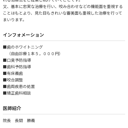
又、基本に忠実な治療を行い、咬み合わせなどの機能面を重視する
ことはもとより、見た目もきれいな審美面も重視した治療を行って
まいります。
インフォメーション
■歯のホワイトニング
（自由診療１本５，０００円）
■口臭予防指導
■歯科予防指導
■有床義歯
■咬合調整
■歯周疾患の処置
■矯正歯科相談
医師紹介
院長 長間 勝義