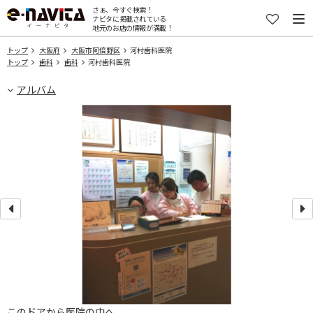
さぁ、今すぐ検索！
ナビタに掲載されている
地元のお店の情報が満載！
トップ
大阪府
大阪市阿倍野区
河村歯科医院
トップ
歯科
歯科
河村歯科医院
アルバム
このドアから医院の中へ