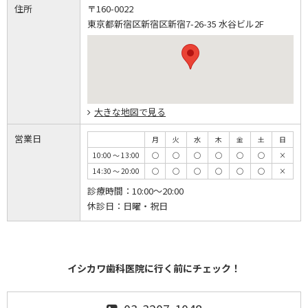
住所
〒160-0022
東京都新宿区新宿区新宿7-26-35 水谷ビル2F
大きな地図で見る
営業日
月
火
水
木
金
土
日
10:00 ～ 13:00
◯
◯
◯
◯
◯
◯
×
14:30 ～ 20:00
◯
◯
◯
◯
◯
◯
×
診療時間：
10:00～20:00
休診日：
日曜・祝日
イシカワ歯科医院に行く前にチェック！