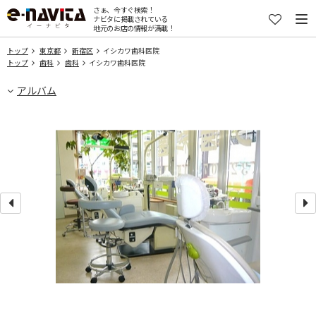
さぁ、今すぐ検索！
ナビタに掲載されている
地元のお店の情報が満載！
トップ
東京都
新宿区
イシカワ歯科医院
トップ
歯科
歯科
イシカワ歯科医院
アルバム