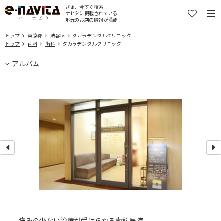
さぁ、今すぐ検索！
ナビタに掲載されている
地元のお店の情報が満載！
トップ
東京都
渋谷区
タカラデンタルクリニック
トップ
歯科
歯科
タカラデンタルクリニック
アルバム
痛みの少ない治療が受けられる歯科医院