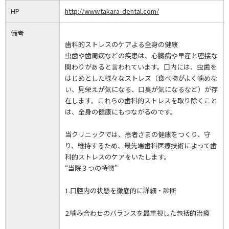
HP
http://www.takara-dental.com/
備考
歯科的ストレスのケアよる全身の健康
虫歯や歯周病などの疾患は、心臓病や早産と密接な
関わりがあると言われています。口内には、虫歯を
はじめとした様々なストレス（食べ物がよく噛めな
い、見栄えが気になる、口臭が気になるなど）が存
在します。これらの歯科的ストレスを取り除くこと
は、全身の健康にもつながるのです。
当クリニックでは、患者さまの健康をつくり、守
り、維持するため、最先端歯科医療技術によって歯
科的ストレスのケアをいたします。
“当院３つの特徴”
1.口腔内の状態を徹底的に詳細・診断
2.噛み合わせのバランスを最重視した包括的治療