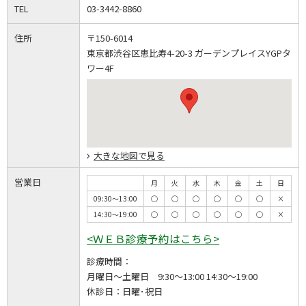
TEL
03-3442-8860
住所
〒150-6014
東京都渋谷区恵比寿4-20-3 ガーデンプレイスYGPタ
ワー4F
大きな地図で見る
営業日
月
火
水
木
金
土
日
09:30～13:00
◯
◯
◯
◯
◯
◯
×
14:30～19:00
◯
◯
◯
◯
◯
◯
×
<ＷＥＢ診療予約はこちら>
診療時間：
月曜日～土曜日 9:30～13:00 14:30～19:00
休診日：
日曜･祝日