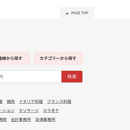
PAGE TOP
路線
から探す
カテゴリー
から探す
検索
理
焼肉
イタリア料理
フランス料理
ーション
マッサージ
カラオケ
病院
会計事務所
法律事務所