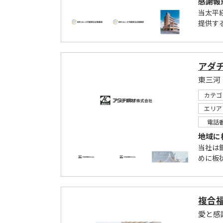
感謝報
当太平
提供す
アダ
東三河
カテゴ
エリア
電話
地域に
当社は
めに板
複合
愛と感