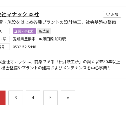
会社マナック 本社
追加
環境装置・施設をはじめ各種プラントの設計施工、社会基盤の整備に貢献しています。
リー
企業・事務所
製造業
愛知県豊橋市 JR飯田線 船町駅
・駅
0532-52-5448
番号
式会社マナックは、前身である「松井鉄工所」の設立以来80年以上
、機会整備やプラントの建設およびメンテナンスを中心事業と...
3
4
5