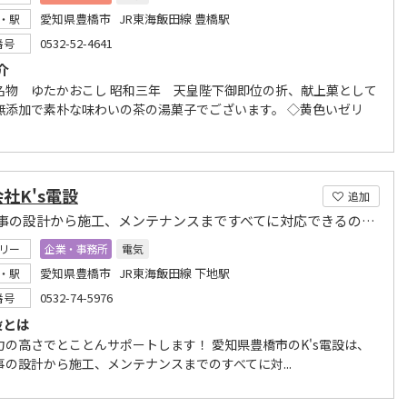
愛知県豊橋市 JR東海飯田線 豊橋駅
・駅
0532-52-4641
番号
介
名物 ゆたかおこし 昭和三年 天皇陛下御即位の折、献上菓として
無添加で素朴な味わいの茶の湯菓子でございます。 ◇黄色いゼリ
社K's電設
追加
電気工事の設計から施工、メンテナンスまですべてに対応できるのが強みです
リー
企業・事務所
電気
愛知県豊橋市 JR東海飯田線 下地駅
・駅
0532-74-5976
番号
設とは
力の高さでとことんサポートします！ 愛知県豊橋市のK's電設は、
事の設計から施工、メンテナンスまでのすべてに対...