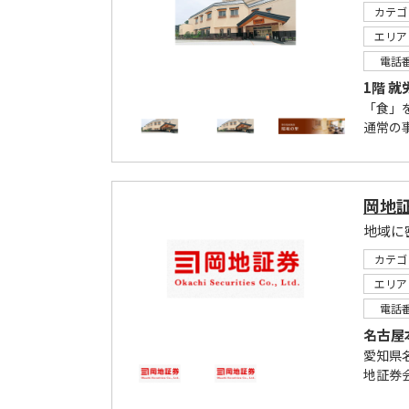
カテゴ
エリア
電話
1階 
「食」
通常の
岡地
地域に
カテゴ
エリア
電話
名古屋
愛知県
地証券