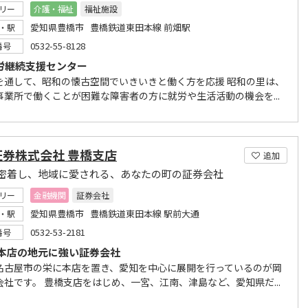
リー
介護・福祉
福祉施設
愛知県豊橋市 豊橋鉄道東田本線 前畑駅
・駅
0532-55-8128
番号
就労継続支援センター
を通して、昭和の懐古空間でいきいきと働く方を応援 昭和の里は、
事業所で働くことが困難な障害者の方に就労や生活活動の機会を...
証券株式会社 豊橋支店
追加
密着し、地域に愛される、あなたの町の証券会社
リー
金融機関
証券会社
愛知県豊橋市 豊橋鉄道東田本線 駅前大通
・駅
0532-53-2181
番号
本店の地元に強い証券会社
名古屋市の栄に本店を置き、愛知を中心に展開を行っているのが岡
会社です。 豊橋支店をはじめ、一宮、江南、津島など、愛知県だ...