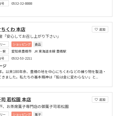
0532-32-8888
番号
ちくわ 本店
追加
産「安心してお召し上がり下さい」
リー
ショッピング
食品
愛知県豊橋市 JR 東海道本線 豊橋駅
・駅
0532-53-2211
番号
ージ
0年。以来180年余、豊橋の地を中心にちくわなどの練り物を製造・
てきました。私たちの基本精神は「鉛は金に変わらない」と...
司 若松園 本店
追加
戸、お茶席菓子専門店の御菓子司若松園
リー
ショッピング
菓子