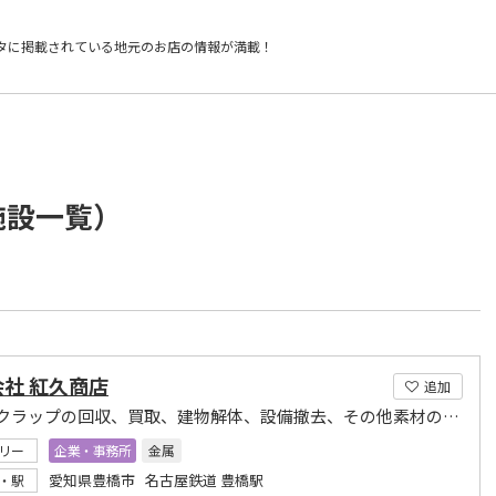
タに掲載されている
地元のお店の情報が満載！
施設一覧）
社 紅久商店
追加
金属スクラップの回収、買取、建物解体、設備撤去、その他素材のリサイクルは紅久商店へ
リー
企業・事務所
金属
愛知県豊橋市 名古屋鉄道 豊橋駅
・駅