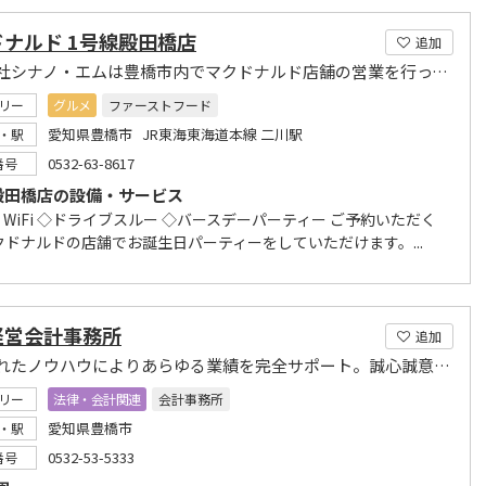
ナルド 1号線殿田橋店
追加
有限会社シナノ・エムは豊橋市内でマクドナルド店舗の営業を行っています
リー
グルメ
ファーストフード
愛知県豊橋市 JR東海東海道本線 二川駅
・駅
0532-63-8617
番号
殿田橋店の設備・サービス
E WiFi ◇ドライブスルー ◇バースデーパーティー ご予約いただく
クドナルドの店舗でお誕生日パーティーをしていただけます。...
経営会計事務所
追加
蓄積されたノウハウによりあらゆる業績を完全サポート。誠心誠意で期待にお応えいたします。
リー
法律・会計関連
会計事務所
愛知県豊橋市
・駅
0532-53-5333
番号