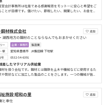
恩
経営会計事務所は社是である感謝報恩をモットーに安心と希望をご
ることが目標です。儲けたい、節税したい、開業したい、お金を...
チ鋼材株式会社
追加
・湖西地方の鋼材のことならなんでもおまかせください
リー
企業・事務所
製造業
愛知県豊橋市 JR飯田線 下地駅
・駅
0532-54-6391
番号
根差したマテリアル供給業
鋼材を扱う会社です。鋼材とは鋼鉄を土木や機械などに使用するた
状や筒状などに加工した製品のことをさします。一つの機械が皆...
福祉施設 昭和の里
追加
謝と奉仕