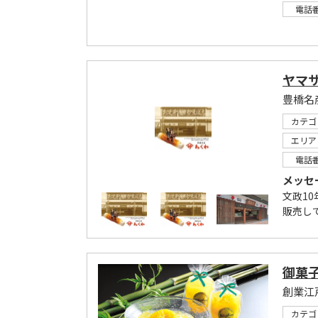
電話
ヤマサ
豊橋名
カテゴ
エリア
電話
メッセ
文政1
販売し
御菓子
創業江
カテゴ