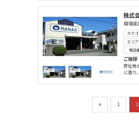
株式
カテゴ
エリア
電話
ご挨拶
弊社株
に渡り
1
2