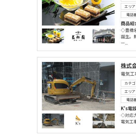
エリア
電話
商品紹
◇豊橋
誕生。
ー...
株式会
カテゴ
エリア
電話
K's電
◇対応
電気工