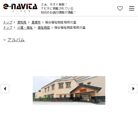
さぁ、今すぐ検索！
ナビタに掲載されている
地元のお店の情報が満載！
トップ
愛知県
豊橋市
複合福祉施設 昭和の里
トップ
介護・福祉
福祉施設
複合福祉施設 昭和の里
アルバム