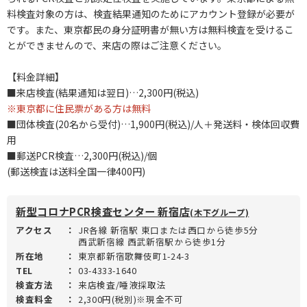
料検査対象の方は、検査結果通知のためにアカウント登録が必要が
です。また、東京都民の身分証明書が無い方は無料検査を受けるこ
とができませんので、来店の際はご注意ください。
【料金詳細】
■来店検査(結果通知は翌日)…2,300円(税込)
※東京都に住民票がある方は無料
■団体検査(20名から受付)…1,900円(税込)/人＋発送料・検体回収費
用
■郵送PCR検査…2,300円(税込)/個
(郵送検査は送料全国一律400円)
新型コロナPCR検査センター 新宿店
(木下グループ)
アクセス
：
JR各線 新宿駅 東口または西口から徒歩5分
西武新宿線 西武新宿駅から徒歩1分
所在地
：
東京都新宿歌舞伎町1-24-3
TEL
：
03-4333-1640
検査方法
：
来店検査/唾液採取法
検査料金
：
2,300円(税別)※現金不可