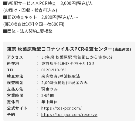
■WE配サービス×PCR検査…3,000円(税込)/人
(お届け・回収・検査料込み)
■郵送検査キット…2,980円(税込)/人～
(郵送検査は送料全国一律600円)
■団体・法人契約...要相談
東京 秋葉原新型コロナウイルスPCR検査センター
(東亜産業)
アクセス
：
JR各線 秋葉原駅 電気街口から徒歩6分
所在地
：
東京都千代田区外神田3-10-8
TEL
：
0120-910-951
検査方法
：
来店検査/唾液採取法
検査料金
：
2,000円(税込)※現金のみ
支払方法
：
現金のみ
営業時間
：
24時間
定休日
：
年中無休
公式サイト
：
https://toa-pcr.com/
予約
：
https://toa-pcr.com/reserve