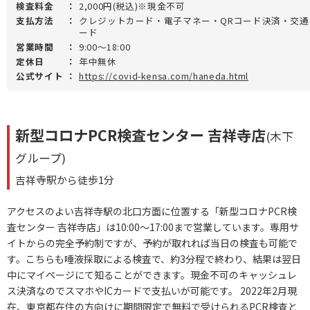
検査料金
：
2,000円(税込)※現金不可
支払方法
：
クレジットカード・電子マネー・QRコード決済・交通系
ード
営業時間
：
9:00～18:00
定休日
：
年中無休
公式サイト
：
https://covid-kensa.com/haneda.html
新型コロナPCR検査センター 吉祥寺店
(木下
グループ)
吉祥寺駅から徒歩1分
アクセスのよい吉祥寺駅の北口方面に位置する「新型コロナPCR検
査センター 吉祥寺店」は10:00～17:00まで営業しています。専用サ
イトからの完全予約制ですが、予約が取れれば当日の検査も可能で
す。こちらも唾液採取による検査で、約3分程で終わり、結果は翌日
中にマイページにて知ることができます。現金不可のキャッシュレ
ス決済なのでスマホやICカードで支払いが可能です。 2022年2月現
在、東京都在住の方向けに期間限定で無料で受けられるPCR検査と