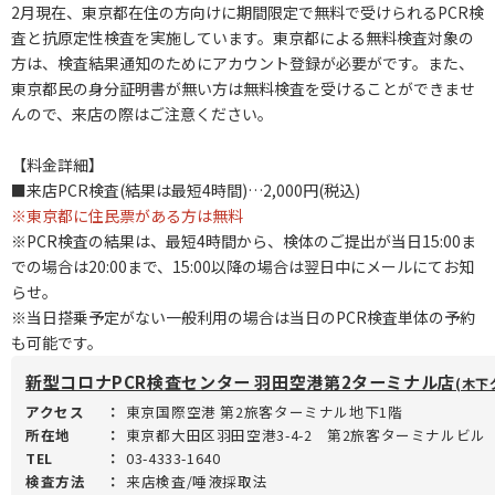
2月現在、東京都在住の方向けに期間限定で無料で受けられるPCR検
査と抗原定性検査を実施しています。東京都による無料検査対象の
方は、検査結果通知のためにアカウント登録が必要がです。また、
東京都民の身分証明書が無い方は無料検査を受けることができませ
んので、来店の際はご注意ください。
【料金詳細】
■来店PCR検査(結果は最短4時間)…2,000円(税込)
※東京都に住民票がある方は無料
※PCR検査の結果は、最短4時間から、検体のご提出が当日15:00ま
での場合は20:00まで、15:00以降の場合は翌日中にメールにてお知
らせ。
※当日搭乗予定がない一般利用の場合は当日のPCR検査単体の予約
も可能です。
新型コロナPCR検査センター 羽田空港第2ターミナル店
(木下
アクセス
：
東京国際空港 第2旅客ターミナル地下1階
所在地
：
東京都大田区羽田空港3-4-2 第2旅客ターミナルビル
TEL
：
03-4333-1640
検査方法
：
来店検査/唾液採取法