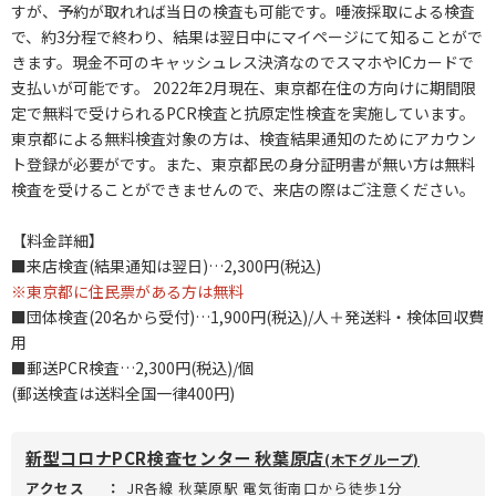
すが、予約が取れれば当日の検査も可能です。唾液採取による検査
で、約3分程で終わり、結果は翌日中にマイページにて知ることがで
きます。現金不可のキャッシュレス決済なのでスマホやICカードで
支払いが可能です。 2022年2月現在、東京都在住の方向けに期間限
定で無料で受けられるPCR検査と抗原定性検査を実施しています。
東京都による無料検査対象の方は、検査結果通知のためにアカウン
ト登録が必要がです。また、東京都民の身分証明書が無い方は無料
検査を受けることができませんので、来店の際はご注意ください。
【料金詳細】
■来店検査(結果通知は翌日)…2,300円(税込)
※東京都に住民票がある方は無料
■団体検査(20名から受付)…1,900円(税込)/人＋発送料・検体回収費
用
■郵送PCR検査…2,300円(税込)/個
(郵送検査は送料全国一律400円)
新型コロナPCR検査センター 秋葉原店
(木下グループ)
アクセス
：
JR各線 秋葉原駅 電気街南口から徒歩1分