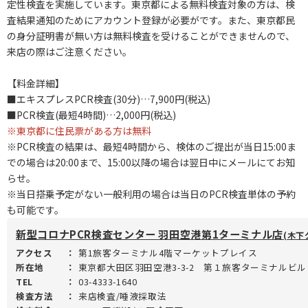
定性検査を実施しています。東京都による無料検査対象の方は、検
査結果通知のためにアカウント登録が必要がです。また、東京都民
の身分証明書が無い方は無料検査を受けることができませんので、
来店の際はご注意ください。
【料金詳細】
■エキスプレスPCR検査(30分)…7,900円(税込)
■PCR検査(最短4時間)…2,000円(税込)
※東京都に住民票がある方は無料
※PCR検査の結果は、最短4時間から、検体のご提出が当日15:00ま
での場合は20:00まで、15:00以降の場合は翌日中にメールにてお知
らせ。
※当日搭乗予定がない一般利用の場合は当日のPCR検査単体の予約
も可能です。
新型コロナPCR検査センター 羽田空港第1ターミナル店
(木下
アクセス
：
第1旅客ターミナル4階マーケットプレイス
所在地
：
東京都大田区羽田空港3-3-2 第１旅客ターミナルビル
TEL
：
03-4333-1640
検査方法
：
来店検査/唾液採取法