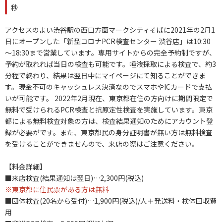
秒
アクセスのよい渋谷駅の西口方面マークシティそばに2021年の2月1
日にオープンした「新型コロナPCR検査センター 渋谷店」は10:30
～18:30まで営業しています。専用サイトからの完全予約制ですが、
予約が取れれば当日の検査も可能です。唾液採取による検査で、約3
分程で終わり、結果は翌日中にマイページにて知ることができま
す。現金不可のキャッシュレス決済なのでスマホやICカードで支払
いが可能です。 2022年2月現在、東京都在住の方向けに期間限定で
無料で受けられるPCR検査と抗原定性検査を実施しています。東京
都による無料検査対象の方は、検査結果通知のためにアカウント登
録が必要がです。また、東京都民の身分証明書が無い方は無料検査
を受けることができませんので、来店の際はご注意ください。
【料金詳細】
■来店検査(結果通知は翌日)…2,300円(税込)
※東京都に住民票がある方は無料
■団体検査(20名から受付)…1,900円(税込)/人＋発送料・検体回収費
用