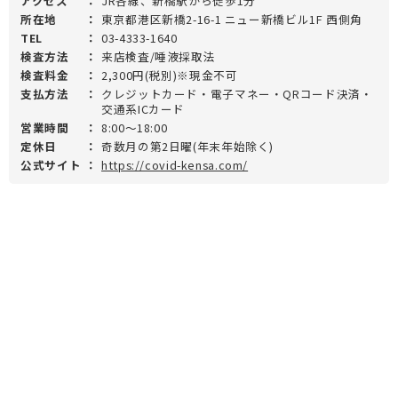
アクセス
：
JR各線、新橋駅から徒歩1分
所在地
：
東京都港区新橋2-16-1 ニュー新橋ビル1F 西側角
TEL
：
03-4333-1640
検査方法
：
来店検査/唾液採取法
検査料金
：
2,300円(税別)※現金不可
支払方法
：
クレジットカード・電子マネー・QRコード決済・
交通系ICカード
営業時間
：
8:00～18:00
定休日
：
奇数月の第2日曜(年末年始除く)
公式サイト
：
https://covid-kensa.com/