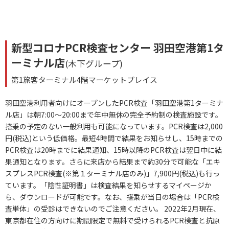
新型コロナPCR検査センター 羽田空港第1タ
ーミナル店
(木下グループ)
第1旅客ターミナル4階マーケットプレイス
羽田空港利用者向けにオープンしたPCR検査「羽田空港第1ターミナ
ル店」は朝7:00～20:00まで年中無休の完全予約制の検査施設です。
搭乗の予定のない一般利用も可能になっています。PCR検査は2,000
円(税込)という低価格。最短4時間で結果をお知らせし、15時までの
PCR検査は20時までに結果通知、15時以降のPCR検査は翌日中に結
果通知となります。さらに来店から結果まで約30分で可能な「エキ
スプレスPCR検査(※第１ターミナル店のみ)」7,900円(税込)も行っ
ています。「陰性証明書」は検査結果を知らせするマイページか
ら、ダウンロードが可能です。なお、搭乗が当日の場合は「PCR検
査単体」の受診はできないのでご注意ください。 2022年2月現在、
東京都在住の方向けに期間限定で無料で受けられるPCR検査と抗原