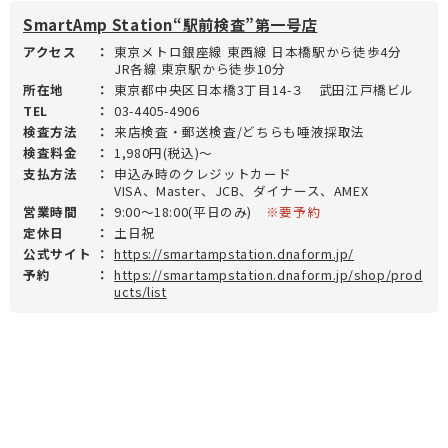
SmartAmp Station“駅前検査”第一号店
アクセス
：
東京メトロ銀座線 東西線 日本橋駅から徒歩4分
JR各線 東京駅から徒歩10分
所在地
：
東京都中央区日本橋3丁目14-３ 武田江戸橋ビル
TEL
：
03-4405-4906
検査方法
：
来店検査・郵送検査/どちらも唾液採取法
検査料金
：
1,980円(税込)～
支払方法
：
申込み時のクレジットカード
VISA、Master、JCB、ダイナース、AMEX
営業時間
：
9:00～18:00(平日のみ)
※要予約
定休日
：
土日祝
公式サイト
：
https://smartampstation.dnaform.jp/
予約
：
https://smartampstation.dnaform.jp/shop/prod
ucts/list