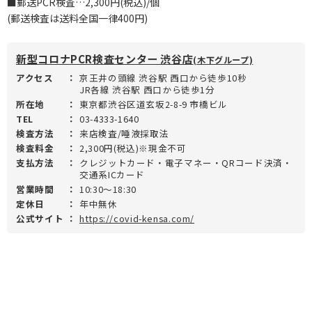
■郵送PCR検査…2,300円(税込)/個
(郵送検査は送料全国一律400円)
新型コロナPCR検査センター 渋谷店
(木下グループ)
アクセス
：
京王井の頭線 渋谷駅 西口から徒歩10秒
JR各線 渋谷駅 西口から徒歩1分
所在地
：
東京都渋谷区道玄坂2-8-9 市橋ビル
TEL
：
03-4333-1640
検査方法
：
来店検査/唾液採取法
検査料金
：
2,300円(税込)※現金不可
支払方法
：
クレジットカード・電子マネー・QRコード決済・
交通系ICカード
営業時間
：
10:30～18:30
定休日
：
年中無休
公式サイト
：
https://covid-kensa.com/