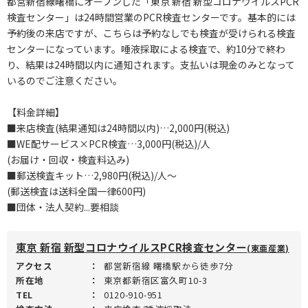
都営新宿線曙橋にオープンした「東京 新宿 新型コロナウイルスPCR
検査センター」は24時間営業のPCR検査センターです。基本的には
予約後の来店ですが、こちらは予約なしでも検査が受けられる検査
センターになっています。唾液採取による検査で、約10分で終わ
り、結果は24時間以内に通知されます。支払いは現金のみとなって
いるのでご注意ください。
【料金詳細】
■来店検査(結果通知は24時間以内)…2,000円(税込)
■WE配サービス×PCR検査…3,000円(税込)/人
(お届け・回収・検査料込み)
■郵送検査キット…2,980円(税込)/人～
(郵送検査は送料全国一律600円)
■団体・法人契約...要相談
東京 新宿 新型コロナウイルスPCR検査センター
(東亜産業)
アクセス
：
都営新宿線 曙橋駅から徒歩7分
所在地
：
東京都新宿区富久町10-3
TEL
：
0120-910-951