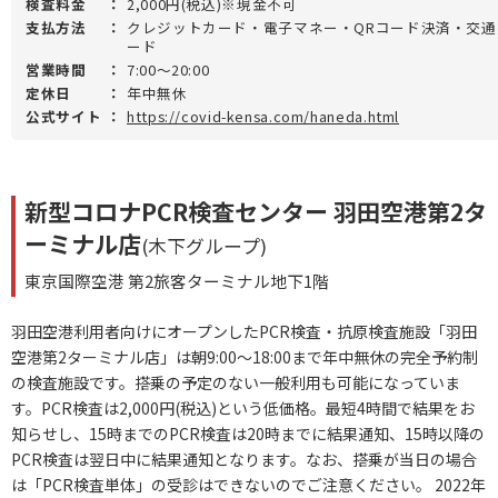
検査料金
：
2,000円(税込)※現金不可
支払方法
：
クレジットカード・電子マネー・QRコード決済・交通系
ード
営業時間
：
7:00～20:00
定休日
：
年中無休
公式サイト
：
https://covid-kensa.com/haneda.html
新型コロナPCR検査センター 羽田空港第2タ
ーミナル店
(木下グループ)
東京国際空港 第2旅客ターミナル地下1階
羽田空港利用者向けにオープンしたPCR検査・抗原検査施設「羽田
空港第2ターミナル店」は朝9:00～18:00まで年中無休の完全予約制
の検査施設です。搭乗の予定のない一般利用も可能になっていま
す。PCR検査は2,000円(税込)という低価格。最短4時間で結果をお
知らせし、15時までのPCR検査は20時までに結果通知、15時以降の
PCR検査は翌日中に結果通知となります。なお、搭乗が当日の場合
は「PCR検査単体」の受診はできないのでご注意ください。 2022年