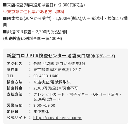
■来店検査(結果通知は翌日)…2,300円(税込)
※東京都に住民票がある方は無料
■団体検査(20名から受付)…1,900円(税込)/人＋発送料・検体回収費
用
■郵送PCR検査…2,300円(税込)/個
(郵送検査は送料全国一律400円)
新型コロナPCR検査センター 池袋東口店
(木下グループ)
アクセス
：
各線 池袋駅 東口から徒歩3分
所在地
：
東京都豊島区東池袋1-22-7
TEL
：
03-4333-1640
検査方法
：
来店検査/唾液採取法
検査料金
：
2,300円(税込)※現金不可
支払方法
：
クレジットカード・電子マネー・QRコード決済・
交通系ICカード
営業時間
：
8:00～19:00
定休日
：
年中無休
公式サイト
：
https://covid-kensa.com/