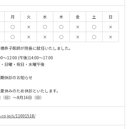
月
火
水
木
金
土
日
◯
×
◯
◯
×
◯
×
◯
×
×
◯
×
◯
×
髙橋恭子医師が院長に就任いたしました。
00～12:00 (午後)14:00～17:00
曜・日曜・祝日・水曜午後
夏期休診のお知らせ
は夏休みのため休診といたします。
（日）～8月16日（日）
.co.jp/s/11001518/