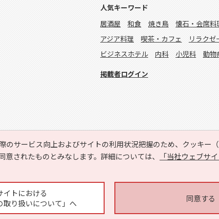
人気キーワード
居酒屋
和食
焼き鳥
懐石・会席料
アジア料理
喫茶・カフェ
リラクゼ
ビジネスホテル
内科
小児科
動物
掲載者ログイン
際のサービス向上およびサイトの利用状況把握のため、クッキー（C
同意されたものとみなします。詳細については、
「当社ウェブサイ
Copyright © HYOJITO.Co.,Ltd. All Rights Reserved.
サイトにおける
同意する
の取り扱いについて」へ