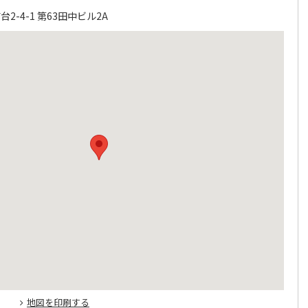
-4-1 第63田中ビル2A
地図を印刷する