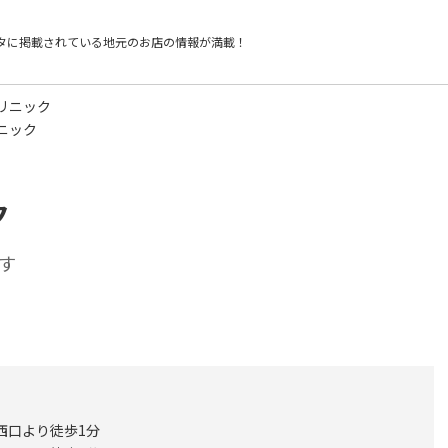
タに掲載されている
地元のお店の情報が満載！
リニック
ニック
ク
す
西口より徒歩1分