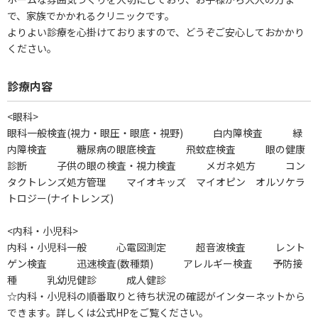
で、家族でかかれるクリニックです。
よりよい診療を心掛けておりますので、どうぞご安心しておかかり
ください。
診療内容
<眼科>
眼科一般検査(視力・眼圧・眼底・視野) 白内障検査 緑
内障検査 糖尿病の眼底検査 飛蚊症検査 眼の健康
診断 子供の眼の検査・視力検査 メガネ処方 コン
タクトレンズ処方管理 マイオキッズ マイオピン オルソケラ
トロジー(ナイトレンズ)
<内科・小児科>
内科・小児科一般 心電図測定 超音波検査 レント
ゲン検査 迅速検査(数種類) アレルギー検査 予防接
種 乳幼児健診 成人健診
☆内科・小児科の順番取りと待ち状況の確認がインターネットから
できます。詳しくは公式HPをご覧ください。