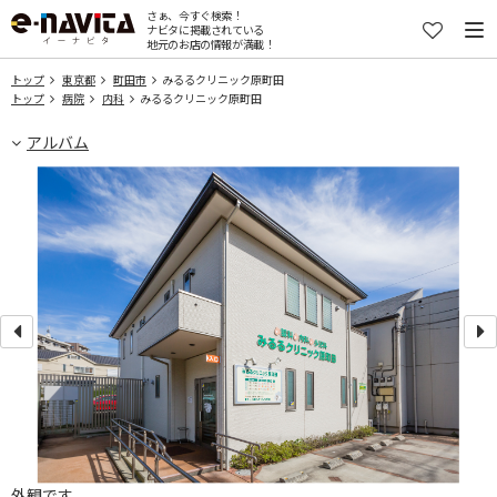
さぁ、今すぐ検索！
ナビタに掲載されている
地元のお店の情報が満載！
トップ
東京都
町田市
みるるクリニック原町田
トップ
病院
内科
みるるクリニック原町田
アルバム
外観です。