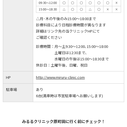
09:30～12:00
◯
◯
◯
◯
◯
◯
×
15:00～18:30
△
◯
◯
△
◯
×
×
△月･木の午後のみ15:00～18:00まで
診療科目により日程診療時間が異なります
詳細はリンク先の当クリニックHPにて
ご確認ください
診療時間：
月～土9:30～12:00､15:00～18:00
土曜日は12:30まで、
水曜日の午後は15:00～18:30まで
休診日：
土曜午後、日曜、祝日
HP
http://www.miruru-clinic.com
駐車場
あり
6台(満車時は市営駐車場へお願いします)
みるるクリニック原町田に行く前にチェック！