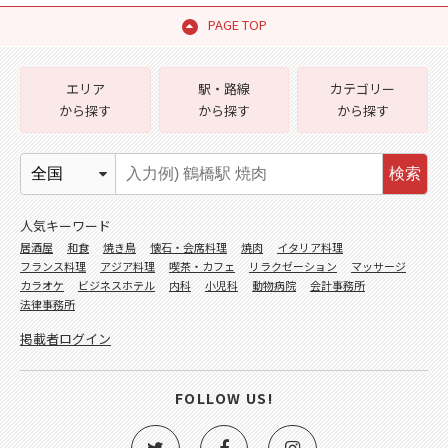
PAGE TOP
エリア
駅・路線
カテゴリー
から探す
から探す
から探す
検索
人気キーワード
居酒屋
和食
焼き鳥
懐石・会席料理
焼肉
イタリア料理
フランス料理
アジア料理
喫茶・カフェ
リラクゼーション
マッサージ
カラオケ
ビジネスホテル
内科
小児科
動物病院
会計事務所
法律事務所
掲載者ログイン
FOLLOW US!