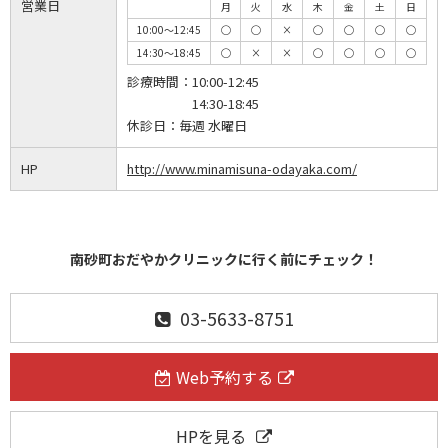
営業日
月
火
水
木
金
土
日
10:00～12:45
◯
◯
×
◯
◯
◯
◯
14:30～18:45
◯
×
×
◯
◯
◯
◯
診療時間：
10:00-12:45
14:30-18:45
休診日：
毎週 水曜日
HP
http://www.minamisuna-odayaka.com/
南砂町おだやかクリニックに行く前にチェック！
03-5633-8751
Web予約する
HPを見る