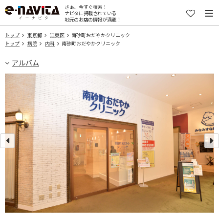
さぁ、今すぐ検索！
ナビタに掲載されている
地元のお店の情報が満載！
トップ
東京都
江東区
南砂町おだやかクリニック
トップ
病院
内科
南砂町おだやかクリニック
アルバム