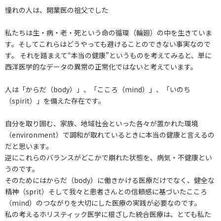
憧れの人は、開業医の祖父でした
私たちは生・病・老・死という命の循環（輪廻）の中を生きていま
す。そしてこれらはどうやっても避けることのできない事実なので
す。 それを踏まえて“本当の健康”というものを考えてみると、単に
西洋医学的なデータの異常の正常化ではないと考えています。
人は「からだ（body）」、「こころ（mind）」、「いのち
（spirit）」を備えた存在です。
自分を取り囲む、家族、地域社会といった各々が置かれた環境
（environment）で調和が取れているときに本当の健康と言えるの
だと思います。
逆にこれらのバランスがどこかで崩れた状態を、病気・不健康とい
うのです。
そのためにはからだ（body）に働きかける医療だけでなく、健全な
精神（sprit）そして我々と患者さんとの信頼感に基づいたこころ
（mind）のつながりを大切にした医療の実践が必要なのです。
私の考えるホリスティック医学に根ざした統合医療は、とても私た