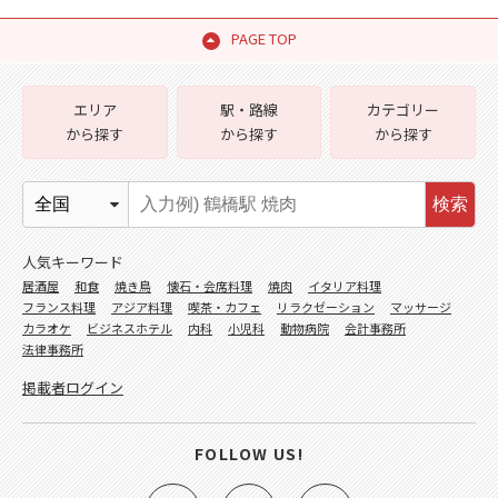
PAGE TOP
エリア
駅・路線
カテゴリー
から探す
から探す
から探す
検索
人気キーワード
居酒屋
和食
焼き鳥
懐石・会席料理
焼肉
イタリア料理
フランス料理
アジア料理
喫茶・カフェ
リラクゼーション
マッサージ
カラオケ
ビジネスホテル
内科
小児科
動物病院
会計事務所
法律事務所
掲載者ログイン
FOLLOW US!