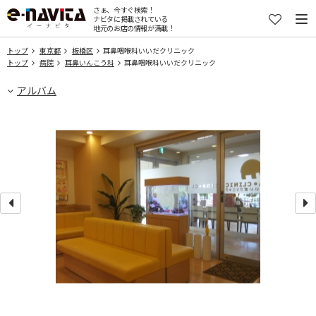
さぁ、今すぐ検索！
ナビタに掲載されている
地元のお店の情報が満載！
トップ
東京都
板橋区
耳鼻咽喉科いいだクリニック
トップ
病院
耳鼻いんこう科
耳鼻咽喉科いいだクリニック
アルバム