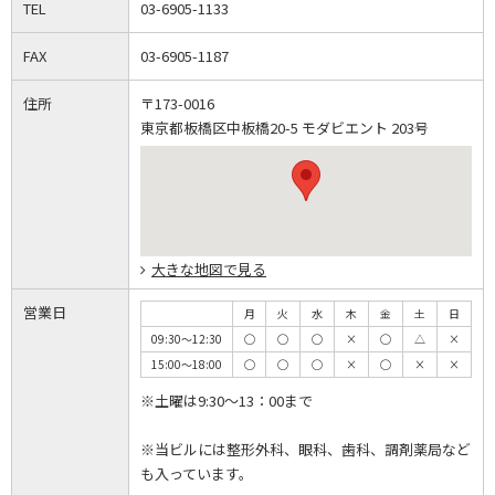
TEL
03-6905-1133
FAX
03-6905-1187
住所
〒173-0016
東京都板橋区中板橋20-5 モダビエント 203号
大きな地図で見る
営業日
月
火
水
木
金
土
日
09:30～12:30
◯
◯
◯
×
◯
△
×
15:00～18:00
◯
◯
◯
×
◯
×
×
※土曜は9:30～13：00まで
※当ビルには整形外科、眼科、歯科、調剤薬局など
も入っています。