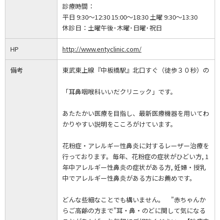
診療時間：
平日 9:30～12:30 15:00～18:30 土曜 9:30～13:30
休診日：
土曜午後･木曜･日曜･祝日
HP
http://www.entyclinic.com/
備考
東武東上線『中板橋駅』北口すぐ（徒歩３０秒）の
「耳鼻咽喉科いいだクリニック」です。
あたたかい医療を目指し、最新医療機器を用いてわ
かりやすい説明をこころがけています。
花粉症・アレルギー性鼻炎に対するレーザー治療を
行っております。毎年、花粉症の症状がひどい方, 1
年中アレルギー性鼻炎の症状がある方, 妊婦・授乳
中でアレルギー性鼻炎がある方にお薦めです。
どんな些細なことでも構いません。 ”赤ちゃんか
らご高齢の方まで”耳・鼻・のどに関して気になる