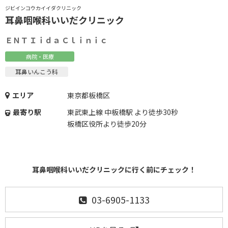
ジビインコウカイイダクリニック
耳鼻咽喉科いいだクリニック
ＥＮＴ Ｉｉｄａ Ｃｌｉｎｉｃ
病院・医療
耳鼻いんこう科
エリア
東京都板橋区
最寄り駅
東武東上線 中板橋駅 より徒歩30秒
板橋区役所より徒歩20分
耳鼻咽喉科いいだクリニックに行く前にチェック！
03-6905-1133