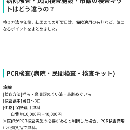
病院検査・民間検査施設・市販の検査キッ
トはどう違うの？
検査方法や価格、結果までの所要日数、保険適用の有無など、気に
なるポイントをまとめました。
PCR検査(病院・民間検査・検査キット)
病院
[検査方法]唾液・鼻咽頭ぬぐい液・鼻腔ぬぐい液
[検査結果]当日～3日
[
価格] 保険適用 無料
自費 約10,000円～40,000円
※医師がPCR検査実施の必要があると判断した場合、PCR検査費用
は公費負担で無料。