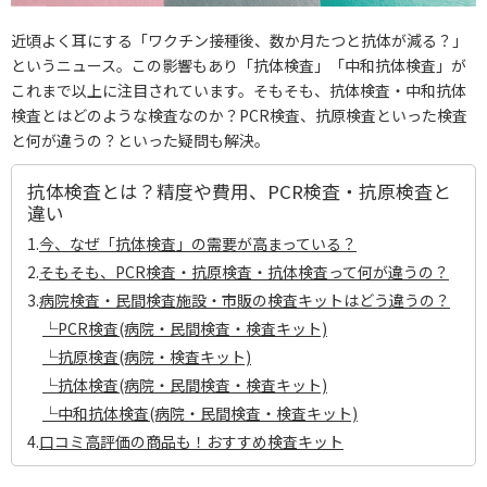
近頃よく耳にする「ワクチン接種後、数か月たつと抗体が減る？」
というニュース。この影響もあり「抗体検査」「中和抗体検査」が
これまで以上に注目されています。そもそも、抗体検査・中和抗体
検査とはどのような検査なのか？PCR検査、抗原検査といった検査
と何が違うの？といった疑問も解決。
抗体検査とは？精度や費用、PCR検査・抗原検査と
違い
1.
今、なぜ「抗体検査」の需要が高まっている？
2.
そもそも、PCR検査・抗原検査・抗体検査って何が違うの？
3.
病院検査・民間検査施設・市販の検査キットはどう違うの？
└PCR検査(病院・民間検査・検査キット)
└抗原検査(病院・検査キット)
└抗体検査(病院・民間検査・検査キット)
└中和抗体検査(病院・民間検査・検査キット)
4.
口コミ高評価の商品も！おすすめ検査キット