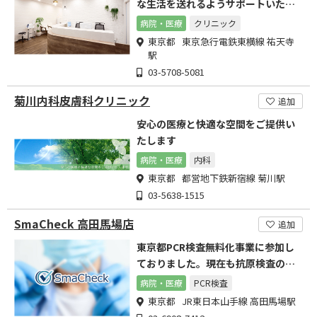
な生活を送れるようサポートいたし
ます
病院・医療
クリニック
東京都 東京急行電鉄東横線 祐天寺
駅
03-5708-5081
菊川内科皮膚科クリニック
追加
安心の医療と快適な空間をご提供い
たします
病院・医療
内科
東京都 都営地下鉄新宿線 菊川駅
03-5638-1515
SmaCheck 高田馬場店
追加
東京都PCR検査無料化事業に参加し
ておりました。現在も抗原検査の受
付をしております。
病院・医療
PCR検査
東京都 JR東日本山手線 高田馬場駅