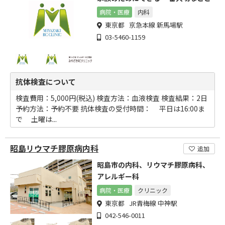
病院・医療
内科
東京都 京急本線 新馬場駅
03-5460-1159
抗体検査について
検査費用：5,000円(税込) 検査方法：血液検査 検査結果：2日
予約方法：予約不要 抗体検査の受付時間： 平日は16:00ま
で 土曜は...
昭島リウマチ膠原病内科
追加
昭島市の内科、リウマチ膠原病科、
アレルギー科
病院・医療
クリニック
東京都 JR青梅線 中神駅
042-546-0011