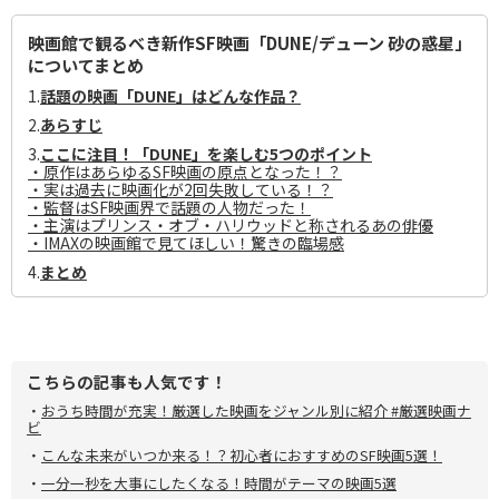
映画館で観るべき新作SF映画「DUNE/デューン 砂の惑星」
についてまとめ
1.
話題の映画「DUNE」はどんな作品？
2.
あらすじ
3.
ここに注目！「DUNE」を楽しむ5つのポイント
・原作はあらゆるSF映画の原点となった！？
・実は過去に映画化が2回失敗している！？
・監督はSF映画界で話題の人物だった！
・主演はプリンス・オブ・ハリウッドと称されるあの俳優
・IMAXの映画館で見てほしい！驚きの臨場感
4.
まとめ
こちらの記事も人気です！
・
おうち時間が充実！厳選した映画をジャンル別に紹介 #厳選映画ナ
ビ
・
こんな未来がいつか来る！？初心者におすすめのSF映画5選！
・
一分一秒を大事にしたくなる！時間がテーマの映画5選