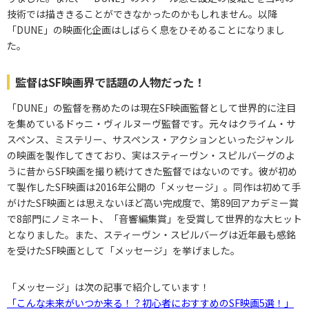
技術では描ききることができなかったのかもしれません。以降
「DUNE」の映画化企画はしばらく息をひそめることになりまし
た。
監督はSF映画界で話題の人物だった！
「DUNE」の監督を務めたのは現在SF映画監督として世界的に注目
を集めているドゥニ・ヴィルヌーヴ監督です。元々はクライム・サ
スペンス、ミステリー、サスペンス・アクションといったジャンル
の映画を製作してきており、実はスティーヴン・スピルバーグのよ
うに昔からSF映画を撮り続けてきた監督ではないのです。彼が初め
て製作したSF映画は2016年公開の「メッセージ」。同作は初めて手
がけたSF映画とは思えないほど高い完成度で、第89回アカデミー賞
で8部門にノミネート、「音響編集賞」を受賞して世界的な大ヒット
となりました。また、スティーヴン・スピルバーグは近年最も感銘
を受けたSF映画として「メッセージ」を挙げました。
「メッセージ」は次の記事で紹介しています！
「こんな未来がいつか来る！？初心者におすすめのSF映画5選！」