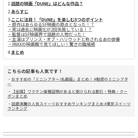
1.
話題の映画「DUNE」はどんな作品？
2.
あらすじ
3.
ここに注目！「DUNE」を楽しむ5つのポイント
・原作はあらゆるSF映画の原点となった！？
・実は過去に映画化が2回失敗している！？
・監督はSF映画界で話題の人物だった！
・主演はプリンス・オブ・ハリウッドと称されるあの俳優
・IMAXの映画館で見てほしい！驚きの臨場感
4.
まとめ
こちらの記事も人気です！
・
おすすめの「ミニシアター/名画座」まとめ！ #魅惑のミニシアタ
ー
・
【全国】ワクチン接種証明があると受けられる割引・特典・クー
ポンまとめ
・
話題沸騰の人気スイーツおすすめランキングまとめ #東京スイーツ
ランキング