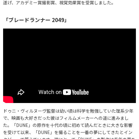
遂げ、アカデミー賞撮影賞、視覚効果賞を受賞しました。
「ブレードランナー 2049」
ドゥニ・ヴィルヌーヴ監督は幼い頃は科学を勉強していた理系少年
で、映画も大好きだった彼はフィルムメーカーへの道に進みまし
た。「DUNE」の原作を十代の頃に初めて読んだときに大きな影響
を受けて以来、「DUNE」を撮ることを一番の夢にしてきたとイン