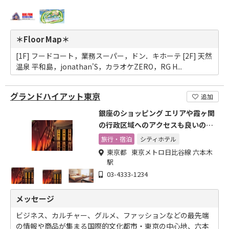
＊Floor Map＊
[1F] フードコート，業務スーパー，ドン．キホーテ [2F] 天然
温泉 平和島，jonathan'S，カラオケZERO，RG H...
グランドハイアット東京
追加
銀座のショッピング エリアや霞ヶ関
の行政区域へのアクセスも良いのが
特徴です。
旅行・宿泊
シティホテル
東京都 東京メトロ日比谷線 六本木
駅
03-4333-1234
メッセージ
ビジネス、カルチャー、グルメ、ファッションなどの最先端
の情報や商品が集まる国際的文化都市・東京の​中心地、六本