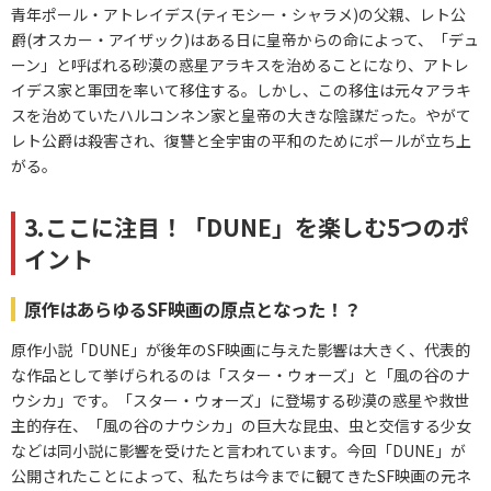
青年ポール・アトレイデス(ティモシー・シャラメ)の父親、レト公
爵(オスカー・アイザック)はある日に皇帝からの命によって、「デュ
ーン」と呼ばれる砂漠の惑星アラキスを治めることになり、アトレ
イデス家と軍団を率いて移住する。しかし、この移住は元々アラキ
スを治めていたハルコンネン家と皇帝の大きな陰謀だった。やがて
レト公爵は殺害され、復讐と全宇宙の平和のためにポールが立ち上
がる。
3.ここに注目！「DUNE」を楽しむ5つのポ
イント
原作はあらゆるSF映画の原点となった！？
原作小説「DUNE」が後年のSF映画に与えた影響は大きく、代表的
な作品として挙げられるのは「スター・ウォーズ」と「風の谷のナ
ウシカ」です。「スター・ウォーズ」に登場する砂漠の惑星や救世
主的存在、「風の谷のナウシカ」の巨大な昆虫、虫と交信する少女
などは同小説に影響を受けたと言われています。今回「DUNE」が
公開されたことによって、私たちは今までに観てきたSF映画の元ネ