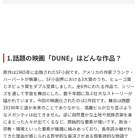
1.話題の映画「DUNE」はどんな作品？
原作は1965年に出版されたSF小説です。アメリカの作家フランク・
ハーバートが執筆し、SF小説界における3大賞のうち、ヒューゴ賞
とネビュラ賞をダブル受賞しました。全6作にわたる作品で、シリー
ズを通して宇宙を舞台にした、数千年間に及ぶ壮大なストーリーが
描かれています。今回の映画化されたのは1作目です。舞台は西暦
10190年と遥か未来のことでありながら、高層ビルが立ち並ぶよう
なメガシティは出てきません。逆に自然豊かな土地や民族衣装を身
にまとった人々が出てくるなど、原始的な要素が強いです。政治・
宗教・環境といった要素が複雑に絡みあっており、長年読み継がれ
てきた理由が感じられる哲学的な奥深さがある叙事詩的な物語で