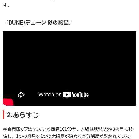
す。
「DUNE/デューン 砂の惑星」
2.あらすじ
宇宙帝国が築かれている西暦10190年、人類は地球以外の惑星に移
住し、1つの惑星を1つの大領家が治める身分制度が敷かれていた。