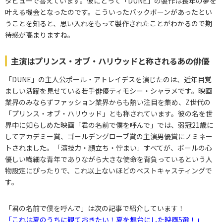
タビューで答えています。彼にとって「DUNE」の製作は長年の夢を
叶える機会となったのです。こういったバックボーンがあったとい
うことを知ると、思い入れをもって製作されたことがわかるので期
待感が高まりますね。
主演はプリンス・オブ・ハリウッドと称されるあの俳優
「DUNE」の主人公ポール・アトレイデスを演じたのは、近年目覚
ましい活躍を見せている若手俳優ティモシー・シャラメです。映画
業界のみならずファッション業界からも熱い注目を集め、Z世代の
「プリンス・オブ・ハリウッド」とも称されています。彼の名を世
界中に知らしめた映画「君の名前で僕を呼んで」では、弱冠21歳に
してアカデミー賞、ゴールデングローブ賞の主演男優賞にノミネー
トされました。「演技力・顔立ち・佇まい」すべてが、ポールの心
優しい繊細な青年でありながら大きな使命を背負っているという人
物設定にぴったりで、これ以上ないほどのベストキャスティングで
す。
「君の名前で僕を呼んで」は次の記事で紹介しています！
「これは夏のうちに観ておきたい！夏を舞台にした映画5選！」