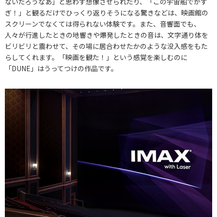
ないだろうなあ」と思わず想像させられたり、「この宇宙船でかす
ぎ！」と観るだけでひっくり返りそうになる驚きなどは、映画館の
スクリーンでなくては得られない体験です。また、音響面でも、
人々が行進したときの地響きや爆発したときの音は、文字通り体を
ビリビリと震わせて、その場に居合わせたかのような没入感をもた
らしてくれます。「映画を観た！」という感覚を楽しむのに
「DUNE」はうってつけの作品です。