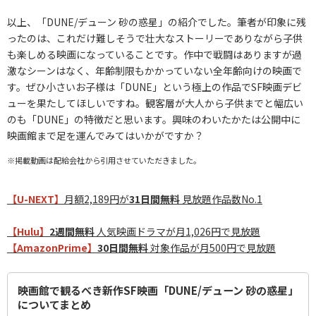
以上、「DUNE/デューン 砂の惑星」の紹介でした。筆者が印象に残
ったのは、これだけ難しそうで壮大なストーリーでありながら子供
も楽しめる映画になっていることです。作中で戦闘はありますが過
激なシーンはなく、年齢制限もかかっていない全年齢向けの映画で
す。ぜひ小さいお子様は「DUNE」という極上の作品でSF映画デビ
ューを果たしてほしいですね。観客層が大人から子供までと幅広い
のも「DUNE」の特徴だと思います。興味のわいたかたは公開中に
映画館まで足を運んでみてはいかがですか？
※掲載動画は配給会社から引用させていただきました。
【U-NEXT】
月額2,189円が
31日間無料
見放題作品数No.1
【Hulu】
2週間無料
人気映画ドラマが月1,026円で見放題
【AmazonPrime】
30日間無料
対象作品が月500円で見放題
映画館で観るべき新作SF映画「DUNE/デューン 砂の惑星」
についてまとめ