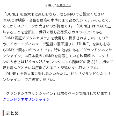
引用元：
公式サイト
「DUNE」を最大限に楽しむなら、ぜひIMAXでご鑑賞ください！
IMAXとは映像・音響を最高の水準にまで高めたシステムのことで、
とにかくスクリーンが大きいのが特徴です。「DUNE」はIMAXで上
映することを念頭に、世界で最も高品質なカメラの1つである
「IMAX認証デジタルカメラ」を使用して撮影されました。そのた
め、ドゥニ・ヴィルヌーヴ監督の意図通りに「DUNE」を楽しむな
らIMAXで観るのがベストです。特に池袋にある「グランドシネマサ
ンシャイン」は日本最大のIMAXを常設している映画館で、スクリー
ンの大きさは18.9m×25.8m(マンション６階ほどの高さ)と、初めて
足を運んだときには圧倒されること間違いない巨大さです。
「DUNE」を最大限に楽しみたいかたは、ぜひ「グランドシネマサ
ンシャイン」でご鑑賞ください。
「グランドシネマサンシャイン」は次のページで紹介しています！
グランドシネマサンシャイン
まとめ