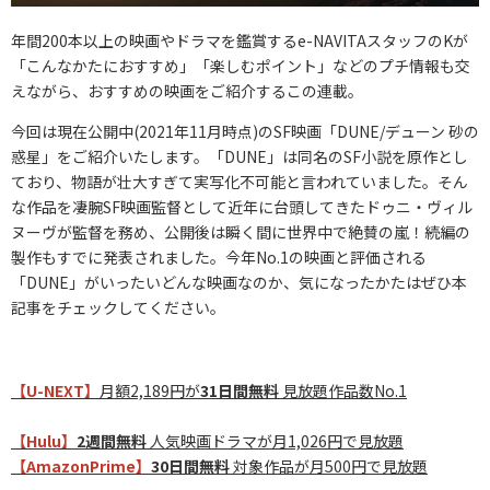
年間200本以上の映画やドラマを鑑賞するe-NAVITAスタッフのKが
「こんなかたにおすすめ」「楽しむポイント」などのプチ情報も交
えながら、おすすめの映画をご紹介するこの連載。
今回は現在公開中(2021年11月時点)のSF映画「DUNE/デューン 砂の
惑星」をご紹介いたします。「DUNE」は同名のSF小説を原作とし
ており、物語が壮大すぎて実写化不可能と言われていました。そん
な作品を凄腕SF映画監督として近年に台頭してきたドゥニ・ヴィル
ヌーヴが監督を務め、公開後は瞬く間に世界中で絶賛の嵐！続編の
製作もすでに発表されました。今年No.1の映画と評価される
「DUNE」がいったいどんな映画なのか、気になったかたはぜひ本
記事をチェックしてください。
【U-NEXT】
月額2,189円が
31日間無料
見放題作品数No.1
【Hulu】
2週間無料
人気映画ドラマが月1,026円で見放題
【AmazonPrime】
30日間無料
対象作品が月500円で見放題