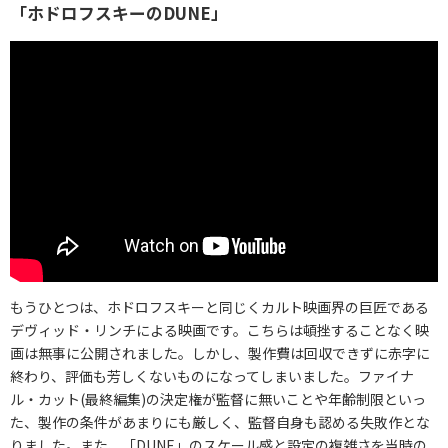
「ホドロフスキーのDUNE」
もうひとつは、ホドロフスキーと同じくカルト映画界の巨匠である
デヴィッド・リンチによる映画です。こちらは頓挫することなく映
画は無事に公開されました。しかし、製作費は回収できずに赤字に
終わり、評価も芳しくないものになってしまいました。ファイナ
ル・カット(最終編集)の決定権が監督に無いことや年齢制限といっ
た、製作の条件があまりにも厳しく、監督自身も認める失敗作とな
りました。また、「DUNE」のスケール感と設定の複雑さを当時の