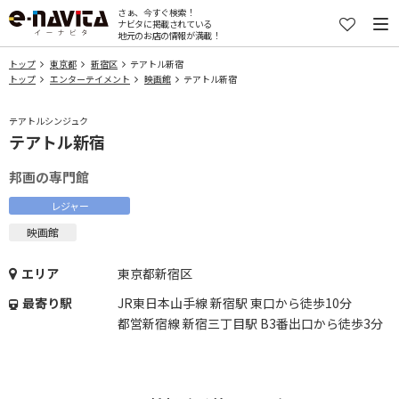
さぁ、今すぐ検索！
ナビタに掲載されている
地元のお店の情報が満載！
トップ
東京都
新宿区
テアトル新宿
トップ
エンターテイメント
映画館
テアトル新宿
テアトルシンジュク
テアトル新宿
邦画の専門館
レジャー
映画館
エリア
東京都新宿区
最寄り駅
JR東日本山手線 新宿駅 東口から徒歩10分
都営新宿線 新宿三丁目駅 B3番出口から徒歩3分