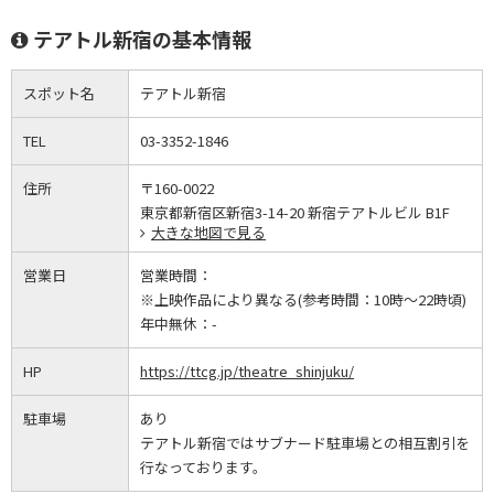
テアトル新宿の基本情報
スポット名
テアトル新宿
TEL
03-3352-1846
住所
〒160-0022
東京都新宿区新宿3-14-20 新宿テアトルビル B1F
大きな地図で見る
営業日
営業時間：
※上映作品により異なる(参考時間：10時～22時頃)
年中無休：
-
HP
https://ttcg.jp/theatre_shinjuku/
駐車場
あり
テアトル新宿ではサブナード駐車場との相互割引を
行なっております。