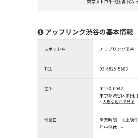
東京メトロ千代田線 代々木
アップリンク渋谷の基本情報
スポット名
アップリンク渋谷
TEL
03-6825-5503
住所
〒150-0042
東京都渋谷区宇田川町
大きな地図で見る
営業日
営業時間：
※上映作
年中無休：
-