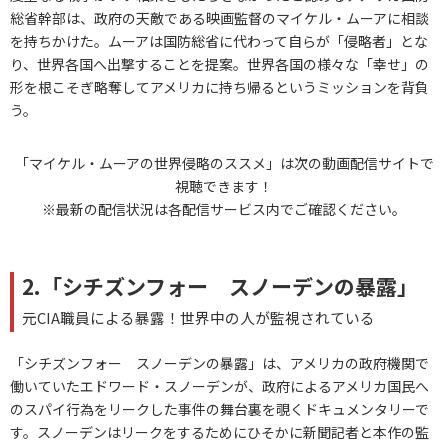
総省幹部は、政府の天敵である映画監督のマイケル・ムーアに相談
を持ちかけた。ムーアは国防総省に代わって自らが「侵略者」とな
り、世界各国へ出撃することを提案。世界各国の様々な「幸せ」の
形を根こそぎ略奪してアメリカに持ち帰るというミッションを背負
う。
「マイケル・ムーアの世界侵略のススメ」は次の動画配信サイトで
視聴できます！
※最新の配信状況は各配信サービス内でご確認ください。
2.「シチズンフォー スノーデンの暴露」
元CIA職員による暴露！世界中の人が監視されている
「シチズンフォー スノーデンの暴露」は、アメリカの政府機関で
働いていたエドワード・スノーデンが、政府によるアメリカ国民へ
のスパイ行為をリークした事件の舞台裏を覗くドキュメンタリーで
す。スノーデンはリークをするためにひそかに新聞記者と本作の監