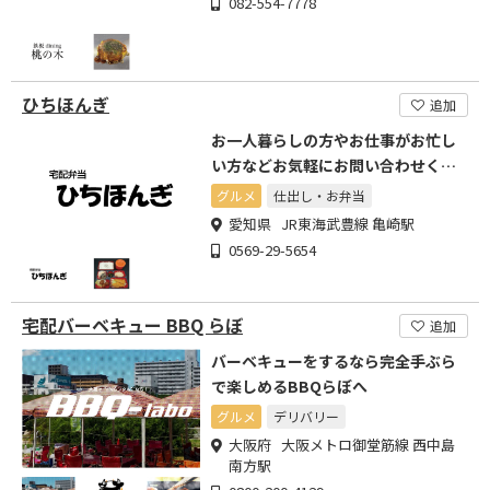
082-554-7778
ひちほんぎ
追加
お一人暮らしの方やお仕事がお忙し
い方などお気軽にお問い合わせくだ
さい
グルメ
仕出し・お弁当
愛知県 JR東海武豊線 亀崎駅
0569-29-5654
宅配バーベキュー BBQ らぼ
追加
バーベキューをするなら完全手ぶら
で楽しめるBBQらぼへ
グルメ
デリバリー
大阪府 大阪メトロ御堂筋線 西中島
南方駅