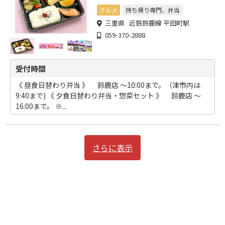
口注文もお任せください。
グルメ
持ち帰り専門、弁当
三重県 近鉄鈴鹿線 平田町駅
059-370-2888
受付時間
《 昼食日替わり弁当 》 鈴鹿店 ～10:00まで。（津市内は
9:40まで) 《 夕食日替わり弁当・惣菜セット 》 鈴鹿店 ～
16:00まで。 ※...
さらに表示