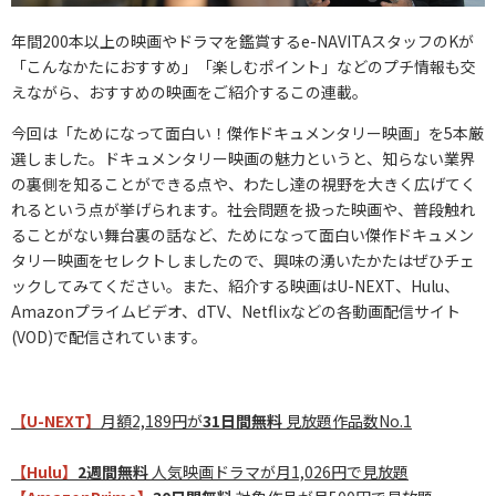
年間200本以上の映画やドラマを鑑賞するe-NAVITAスタッフのKが
「こんなかたにおすすめ」「楽しむポイント」などのプチ情報も交
えながら、おすすめの映画をご紹介するこの連載。
今回は「ためになって面白い！傑作ドキュメンタリー映画」を5本厳
選しました。ドキュメンタリー映画の魅力というと、知らない業界
の裏側を知ることができる点や、わたし達の視野を大きく広げてく
れるという点が挙げられます。社会問題を扱った映画や、普段触れ
ることがない舞台裏の話など、ためになって面白い傑作ドキュメン
タリー映画をセレクトしましたので、興味の湧いたかたはぜひチェ
ックしてみてください。また、紹介する映画はU-NEXT、Hulu、
Amazonプライムビデオ、dTV、Netflixなどの各動画配信サイト
(VOD)で配信されています。
【U-NEXT】
月額2,189円が
31日間無料
見放題作品数No.1
【Hulu】
2週間無料
人気映画ドラマが月1,026円で見放題