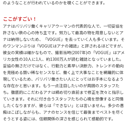
のようなことが行われているのかを覗くことができます。
ここがすごい！
アナはバリバリ働くキャリアウーマンの代表的な人で、一切妥協を
許さない鉄の心の持ち主です。努力して最高の物を用意しないとア
ナは納得しないため、「VOGUE」を去っていく人も多くいます。そ
のワンマンぶりは「VOGUEはアナの雑誌」と評されるほどですが、
彼女の実績は確かなもので、撮影当時(2007年)の「VOGUE」はアメ
リカ女性の10人に1人、約1300万人が読む雑誌となっていました。
妥協の無さだけではなく、行動力と素早い決断力、トレンドの動向
を見極める類い稀なセンスなど、働く上で大事なことを網羅的に体
現しているため、バリバリ働きたい人にとってはお手本になるよう
な存在かと思います。もう一点注目したいのが周囲のスタッフた
ち。徹底的にこだわるアナは締め切り直前まで修正を次々と指示し
ていきます。それに付き合うスタッフたちの心境を想像すると同情
したくなりますが、彼らは「できない」とは言いません。多少の愚
痴はこぼしながらも、アナのセンスを信じて最後までベストを尽く
そうとする姿には、信頼関係の深さを感じられて感動的です。