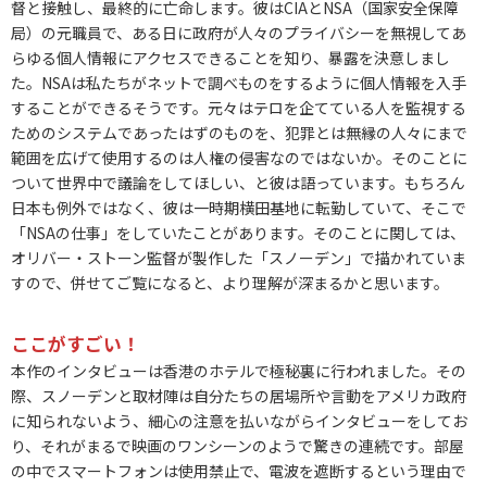
督と接触し、最終的に亡命します。彼はCIAとNSA（国家安全保障
局）の元職員で、ある日に政府が人々のプライバシーを無視してあ
らゆる個人情報にアクセスできることを知り、暴露を決意しまし
た。NSAは私たちがネットで調べものをするように個人情報を入手
することができるそうです。元々はテロを企てている人を監視する
ためのシステムであったはずのものを、犯罪とは無縁の人々にまで
範囲を広げて使用するのは人権の侵害なのではないか。そのことに
ついて世界中で議論をしてほしい、と彼は語っています。もちろん
日本も例外ではなく、彼は一時期横田基地に転勤していて、そこで
「NSAの仕事」をしていたことがあります。そのことに関しては、
オリバー・ストーン監督が製作した「スノーデン」で描かれていま
すので、併せてご覧になると、より理解が深まるかと思います。
ここがすごい！
本作のインタビューは香港のホテルで極秘裏に行われました。その
際、スノーデンと取材陣は自分たちの居場所や言動をアメリカ政府
に知られないよう、細心の注意を払いながらインタビューをしてお
り、それがまるで映画のワンシーンのようで驚きの連続です。部屋
の中でスマートフォンは使用禁止で、電波を遮断するという理由で