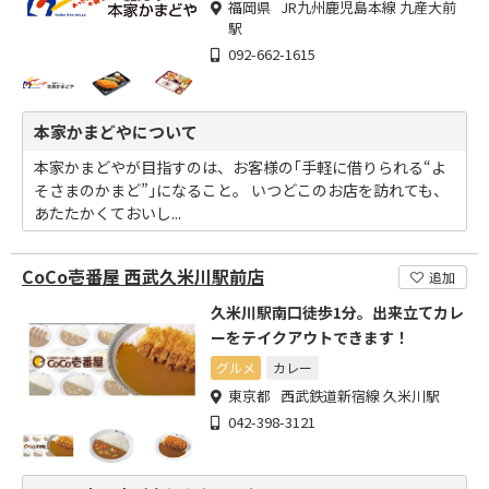
福岡県 JR九州鹿児島本線 九産大前
駅
092-662-1615
本家かまどやについて
本家かまどやが目指すのは、お客様の｢手軽に借りられる“よ
そさまのかまど”｣になること。 いつどこのお店を訪れても、
あたたかくておいし...
CoCo壱番屋 西武久米川駅前店
追加
久米川駅南口徒歩1分。出来立てカレ
ーをテイクアウトできます！
グルメ
カレー
東京都 西武鉄道新宿線 久米川駅
042-398-3121