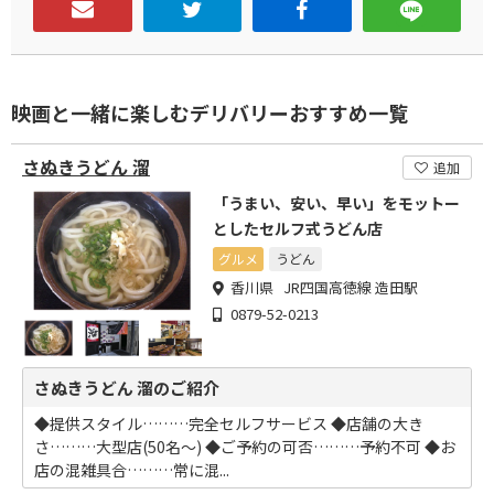
映画と一緒に楽しむデリバリーおすすめ一覧
さぬきうどん 溜
追加
「うまい、安い、早い」をモットー
としたセルフ式うどん店
グルメ
うどん
香川県 JR四国高徳線 造田駅
0879-52-0213
さぬきうどん 溜のご紹介
◆提供スタイル………完全セルフサービス ◆店舗の大き
さ………大型店(50名～) ◆ご予約の可否………予約不可 ◆お
店の混雑具合………常に混...