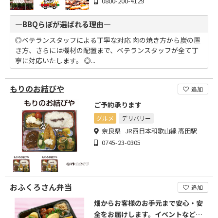
0800-200-4129
―BBQらぼが選ばれる理由―
◎ベテランスタッフによる丁寧な対応 肉の焼き方から炭の置
き方、さらには機材の配置まで、ベテランスタッフが全て丁
寧に対応いたします。 ◎...
もりのお結びや
追加
ご予約承ります
グルメ
デリバリー
奈良県 JR西日本和歌山線 高田駅
0745-23-0305
おふくろさん弁当
追加
畑からお客様のお手元まで安心・安
全をお届けします。イベントなど大