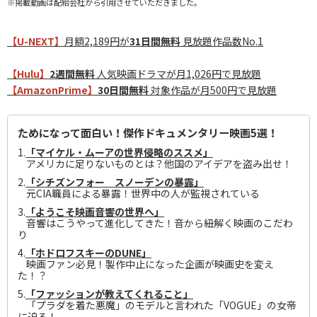
※掲載動画は配給会社から引用させていただきました。
【U-NEXT】
月額2,189円が
31日間無料
見放題作品数No.1
【Hulu】
2週間無料
人気映画ドラマが月1,026円で見放題
【AmazonPrime】
30日間無料
対象作品が月500円で見放題
ためになって面白い！傑作ドキュメンタリー映画5選！
1.
「マイケル・ムーアの世界侵略のススメ」
アメリカに足りないものとは？他国のアイデアを盗み出せ！
2.
「シチズンフォー スノーデンの暴露」
元CIA職員による暴露！世界中の人が監視されている
3.
「ようこそ映画音響の世界へ」
音響はこうやって進化してきた！音から紐解く映画のこだわ
り
4.
「ホドロフスキーのDUNE」
映画ファン必見！製作中止になった企画が映画史を変え
た！？
5.
「ファッションが教えてくれること」
「プラダを着た悪魔」のモデルと言われた「VOGUE」の女帝
に迫る！