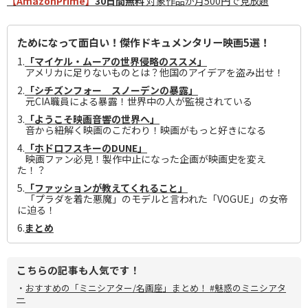
【AmazonPrime】
30日間無料
対象作品が月500円で見放題
ためになって面白い！傑作ドキュメンタリー映画5選！
1.
「マイケル・ムーアの世界侵略のススメ」
アメリカに足りないものとは？他国のアイデアを盗み出せ！
2.
「シチズンフォー スノーデンの暴露」
元CIA職員による暴露！世界中の人が監視されている
3.
「ようこそ映画音響の世界へ」
音から紐解く映画のこだわり！映画がもっと好きになる
4.
「ホドロフスキーのDUNE」
映画ファン必見！製作中止になった企画が映画史を変え
た！？
5.
「ファッションが教えてくれること」
「プラダを着た悪魔」のモデルと言われた「VOGUE」の女帝
に迫る！
6.
まとめ
こちらの記事も人気です！
・
おすすめの「ミニシアター/名画座」まとめ！ #魅惑のミニシアタ
ー