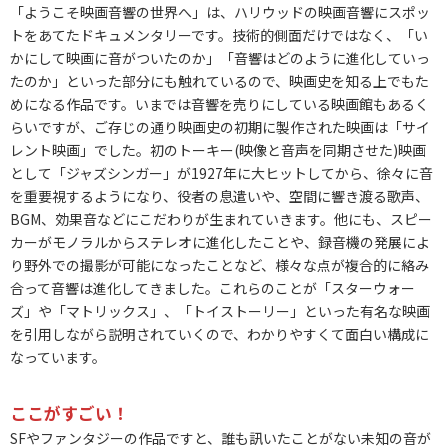
「ようこそ映画音響の世界へ」は、ハリウッドの映画音響にスポッ
トをあてたドキュメンタリーです。技術的側面だけではなく、「い
かにして映画に音がついたのか」「音響はどのように進化していっ
たのか」といった部分にも触れているので、映画史を知る上でもた
めになる作品です。いまでは音響を売りにしている映画館もあるく
らいですが、ご存じの通り映画史の初期に製作された映画は「サイ
レント映画」でした。初のトーキー(映像と音声を同期させた)映画
として「ジャズシンガー」が1927年に大ヒットしてから、徐々に音
を重要視するようになり、役者の息遣いや、空間に響き渡る歌声、
BGM、効果音などにこだわりが生まれていきます。他にも、スピー
カーがモノラルからステレオに進化したことや、録音機の発展によ
り野外での撮影が可能になったことなど、様々な点が複合的に絡み
合って音響は進化してきました。これらのことが「スターウォー
ズ」や「マトリックス」、「トイストーリー」といった有名な映画
を引用しながら説明されていくので、わかりやすくて面白い構成に
なっています。
ここがすごい！
SFやファンタジーの作品ですと、誰も訊いたことがない未知の音が