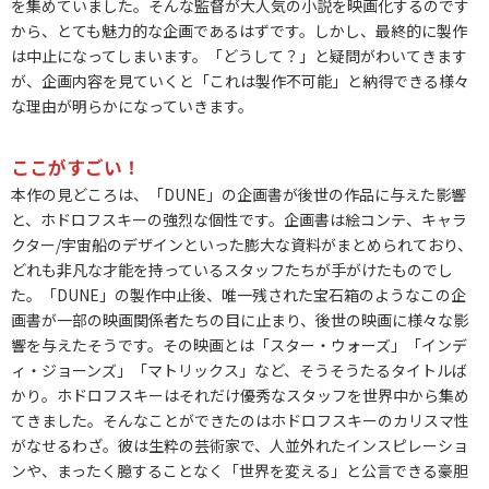
を集めていました。そんな監督が大人気の小説を映画化するのです
から、とても魅力的な企画であるはずです。しかし、最終的に製作
は中止になってしまいます。「どうして？」と疑問がわいてきます
が、企画内容を見ていくと「これは製作不可能」と納得できる様々
な理由が明らかになっていきます。
ここがすごい！
本作の見どころは、「DUNE」の企画書が後世の作品に与えた影響
と、ホドロフスキーの強烈な個性です。企画書は絵コンテ、キャラ
クター/宇宙船のデザインといった膨大な資料がまとめられており、
どれも非凡な才能を持っているスタッフたちが手がけたものでし
た。「DUNE」の製作中止後、唯一残された宝石箱のようなこの企
画書が一部の映画関係者たちの目に止まり、後世の映画に様々な影
響を与えたそうです。その映画とは「スター・ウォーズ」「インデ
ィ・ジョーンズ」「マトリックス」など、そうそうたるタイトルば
かり。ホドロフスキーはそれだけ優秀なスタッフを世界中から集め
てきました。そんなことができたのはホドロフスキーのカリスマ性
がなせるわざ。彼は生粋の芸術家で、人並外れたインスピレーショ
ンや、まったく臆することなく「世界を変える」と公言できる豪胆