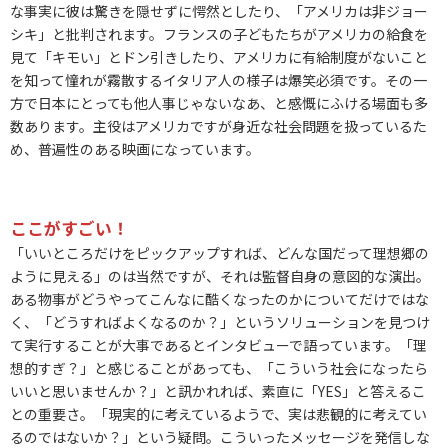
な事実に彼は驚きを隠せずに愕然としたり、「アメリカは非ジョー
シキ」と批判されます。フランスの子どもたちがアメリカの給食を
見て「キモい」とドン引きしたり、アメリカに有給制度がないこと
を知って憧れが霧散するイタリア人の様子は爆笑必須です。その一
方で日本にとっても他人事じゃないなあ、と感慨にふける場面も多
数あります。主役はアメリカですが身近な社会問題を扱っているた
め、普遍性のある映画になっています。
ここがすごい！
「いいところだけをピックアップすれば、どんな国だって理想郷の
ように見える」のは当然ですが、それは監督自身の意図的な演出。
ある物事がどうやってこんなに酷くなったのかについてだけではな
く、「どうすればよくなるのか？」というソリューションを見つけ
て実行することが大事であるとインタビューで語っています。「理
想的すぎ？」と感じることがあっても、「こういう社会になったら
いいと思いませんか？」と訊かれれば、素直に「YES」と答えるこ
との重要さ。「現実的に考えているようで、実は悲観的に考えてい
るのではないか？」という疑問。こういったメッセージを発信しな