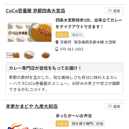
CoCo壱番屋 京都四条大宮店
追加
四条大宮駅徒歩2分。出来立てカレー
をテイクアウトできます！
グルメ
カレー
京都府 阪急電鉄京都本線 大宮駅
075-811-1832
カレー専門店が自信をもってお届け！
季節の素材を生かした、旬な美味しさも存分に味わえるカレ
ーハウスCoCo壱番屋のメニュー。お好みの辛さや甘さが調節
できるのもココイチ...
本家かまどや 九産大前店
追加
あったか～いお弁当
グルメ
持ち帰り専門、弁当