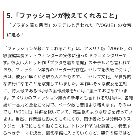
5.「ファッションが教えてくれること」
「プラダを着た悪魔」のモデルと言われた「VOGUE」の女帝
に迫る！
「ファッションが教えてくれること」は、アメリカ版「VOGUE」の
敏腕編集長アナ・ウィンターの実像に迫ったドキュメンタリーで
す。彼女は大ヒット作「プラダを着た悪魔」のモデルとも言われて
おり、ファッション業界のリーダー的存在。セレブを表紙に使う手
法は、彼女が早くから取り入れたもので、「セレブ文化」が世界的
な流行になることを察知していました。本作はそんな彼女を主軸
に、特大号である9月号の製作風景を5か月に渡っておさめていま
す。アメリカのファッション業界の新年とも言われる9月号は、各雑
誌が一番力と金を注ぐ月で、ページ数も普段より増えます。その中
でも「VOGUE」は群を抜いていて、電話帳のような厚さを誇ってい
ます。当然、作業量も膨大なものになり、関係者たちは分刻みのス
ケジュールで忙しなく働くことに。トレンド傾向を調査し、特集す
るべきテーマを決め、撮影準備に入っていくなど、製作の裏ではど