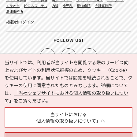
カラオケ
ビジネスホテル
内科
小児科
動物病院
会計事務所
法律事務所
掲載者ログイン
FOLLOW US!
当サイトでは、利用者が当サイトを閲覧する際のサービス向
上およびサイトの利用状況把握のため、クッキー（Cookie）
を使用しています。当サイトでは閲覧を継続されることで、ク
e-NAVITA（イーナビタ）とは？
お気に入り
ヘルプ
ッキーの使用に同意されたものとみなします。詳細について
利用規約
個人情報の取り扱いについて
運営会社
は、
「当社ウェブサイトにおける個人情報の取り扱いについ
サイトマップ
広告掲載に関するお問い合わせ
て」
をご覧ください。
サイトの内容に関するお問い合わせ
当サイトにおける
「個人情報の取り扱いについて」へ