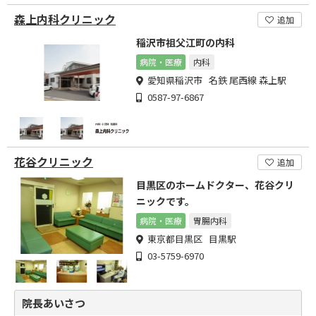
森上内科クリニック
追加
稲沢市祖父江町の内科
病院・医療
内科
愛知県稲沢市 名鉄 尾西線 森上駅
0587-97-6867
花谷クリニック
追加
目黒区のホームドクター、花谷クリ
ニックです。
病院・医療
胃腸内科
東京都目黒区 目黒駅
03-5759-6970
院長あいさつ