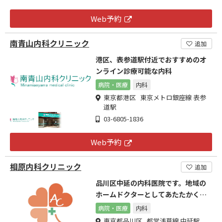
Web予約
南青山内科クリニック
追加
港区、表参道駅付近でおすすめのオ
ンライン診療可能な内科
病院・医療
内科
東京都港区 東京メトロ銀座線 表参
道駅
03-6805-1836
Web予約
相原内科クリニック
追加
品川区中延の内科医院です。地域の
ホームドクターとしてあたたかくて
高医療をご提供します。
病院・医療
内科
東京都品川区 都営浅草線 中延駅