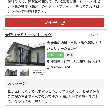
憧れの人は、開業医の祖父でした 私たちは生・病・老・死と
いう命の循環（輪廻）の中を生きています。そしてこれらは
どうやっても避けること...
Web予約
大府ファミリークリニック
追加
大府市の内科・外科・消化器科・リ
ハビリテーション科
病院・医療
内科
愛知県大府市 JR東海道本線 大府駅
0562-48-6661
メッセージ
私が医師になって以来ずっと心がけてきたのは、お子様から
ご年配の方まですべての患者様の立場にたって診療すること
で、今後もさらに努力し...