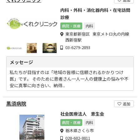
内科・外科・消化器内科・在宅訪問
診療
病院・医療
内科
東京都新宿区 東京メトロ丸の内線
西新宿駅
03-6279-2893
メッセージ
私たちが目指すのは「地域の皆様に信頼されるかかりつけ
医」です。 そのために患者さん一人一人の健康上の悩みや不
安に真摯に向き合い、納得...
黒須病院
追加
社会医療法人 恵生会
病院・医療
内科
栃木県さくら市
028-682-8811