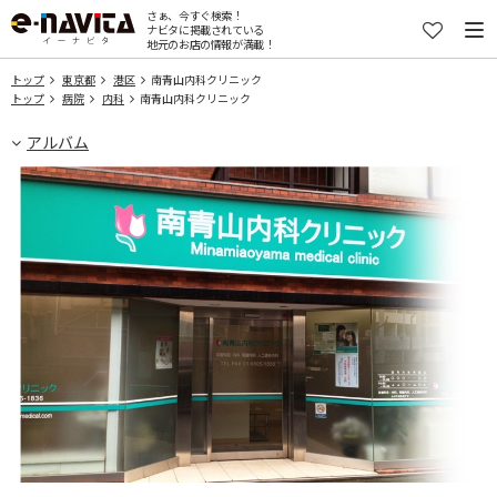
さぁ、今すぐ検索！
ナビタに掲載されている
地元のお店の情報が満載！
トップ
東京都
港区
南青山内科クリニック
トップ
病院
内科
南青山内科クリニック
アルバム