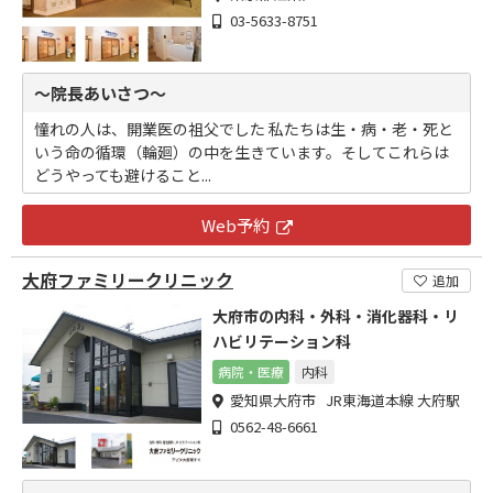
03-5633-8751
～院長あいさつ～
憧れの人は、開業医の祖父でした 私たちは生・病・老・死と
いう命の循環（輪廻）の中を生きています。そしてこれらは
どうやっても避けること...
Web予約
大府ファミリークリニック
追加
大府市の内科・外科・消化器科・リ
ハビリテーション科
病院・医療
内科
愛知県大府市 JR東海道本線 大府駅
0562-48-6661