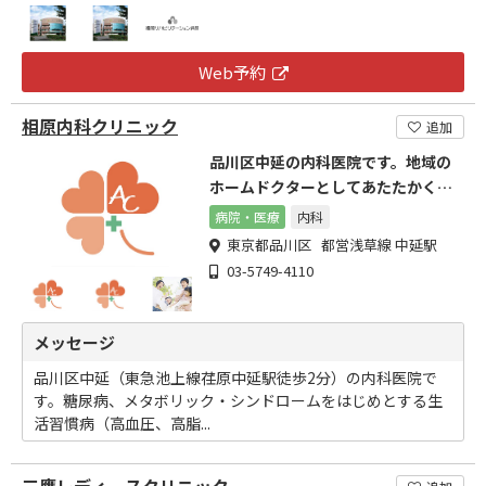
Web予約
相原内科クリニック
追加
品川区中延の内科医院です。地域の
ホームドクターとしてあたたかくて
高医療をご提供します。
病院・医療
内科
東京都品川区 都営浅草線 中延駅
03-5749-4110
メッセージ
品川区中延（東急池上線荏原中延駅徒歩2分）の内科医院で
す。糖尿病、メタボリック・シンドロームをはじめとする生
活習慣病（高血圧、高脂...