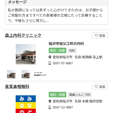
メッセージ
私が医師になって以来ずっと心がけてきたのは、お子様から
ご年配の方まですべての患者様の立場にたって診療すること
で、今後もさらに努力し...
森上内科クリニック
追加
稲沢市祖父江町の内科
病院・医療
内科
愛知県稲沢市 名鉄 尾西線 森上駅
0587-97-6867
泉耳鼻咽喉科
追加
病院・医療
耳鼻いんこう科
愛知県稲沢市 名鉄 本線 国府宮駅
0587-32-4887