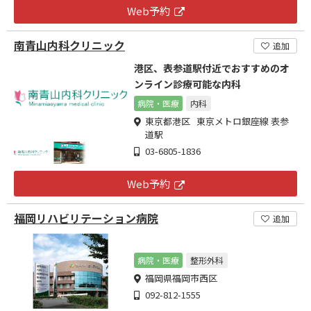
Web予約
南青山内科クリニック
追加
港区、表参道駅付近でおすすめのオ
ンライン診療可能な内科
病院・医療
内科
東京都港区 東京メトロ銀座線 表参
道駅
03-6805-1836
Web予約
福岡リハビリテーション病院
追加
病院・医療
整形外科
福岡県福岡市西区
092-812-1555