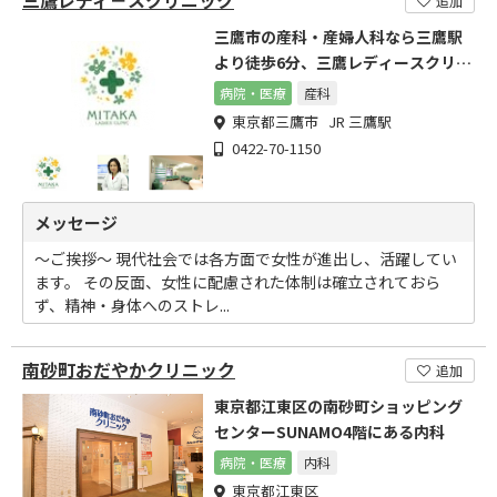
三鷹レディ－スクリニック
追加
三鷹市の産科・産婦人科なら三鷹駅
より徒歩6分、三鷹レディースクリニ
ック
病院・医療
産科
東京都三鷹市 JR 三鷹駅
0422-70-1150
メッセージ
～ご挨拶～ 現代社会では各方面で女性が進出し、活躍してい
ます。 その反面、女性に配慮された体制は確立されておら
ず、精神・身体へのストレ...
南砂町おだやかクリニック
追加
東京都江東区の南砂町ショッピング
センターSUNAMO4階にある内科
病院・医療
内科
東京都江東区