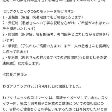
≪わざクリニックの5のモットーを揚げます≫
1・近接性（電話、携帯電話でもご相談に応じます）
2・責任制（患者さんへの丁寧な説明を心がけ、ご希望があればカル
テを開示いたします）
3・協調性（保健婦、福祉関係者、専門医等と協力しながら診察を行
います）
4・継続性（子供からご高齢の方まで、また一人の患者さんを長期的
に渡って診ます）
5・総合性（患者さんの抱えるすべての健康問題(心と体と社会の健
康問題)）に対応します。
≪院長ご挨拶≫
わざクリニックは2001年4月16日に開院しました。
わざクリニックのロゴマーク は、家族をイメージしています。スタ
ッフ一同、幅広く患者様やご家族のご健康についての御相談にの
り、皆様のご健康を守るお手伝いをするために日々努力したいと願