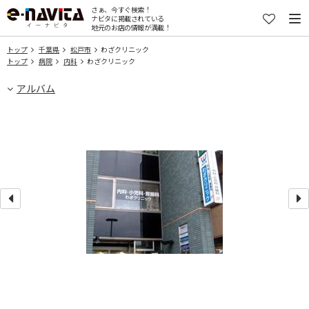
さぁ、今すぐ検索！
ナビタに掲載されている
地元のお店の情報が満載！
トップ
千葉県
松戸市
わざクリニック
トップ
病院
内科
わざクリニック
アルバム