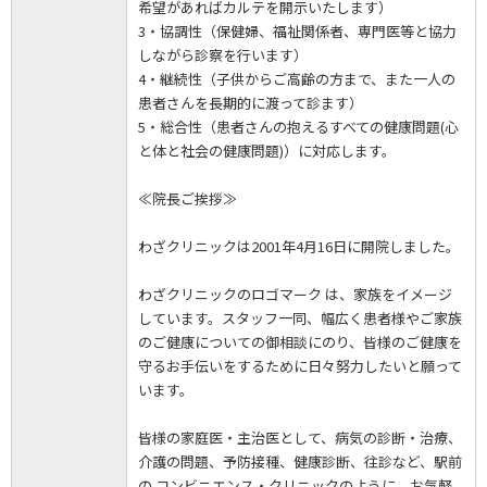
希望があればカルテを開示いたします）
3・協調性（保健婦、福祉関係者、専門医等と協力
しながら診察を行います）
4・継続性（子供からご高齢の方まで、また一人の
患者さんを長期的に渡って診ます）
5・総合性（患者さんの抱えるすべての健康問題(心
と体と社会の健康問題)）に対応します。
≪院長ご挨拶≫
わざクリニックは2001年4月16日に開院しました。
わざクリニックのロゴマーク は、家族をイメージ
しています。スタッフ一同、幅広く患者様やご家族
のご健康についての御相談にのり、皆様のご健康を
守るお手伝いをするために日々努力したいと願って
います。
皆様の家庭医・主治医として、病気の診断・治療、
介護の問題、予防接種、健康診断、往診など、駅前
の コンビニエンス・クリニックのように、お気軽