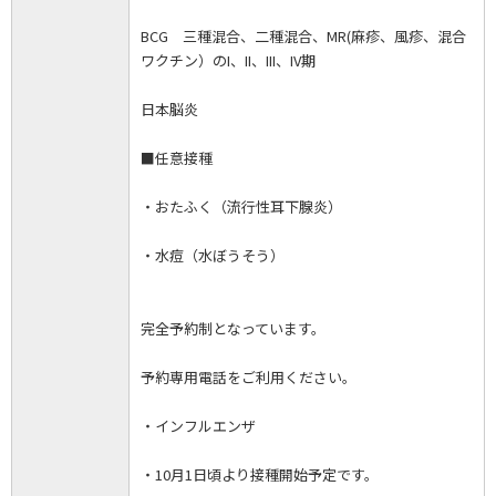
BCG 三種混合、二種混合、MR(麻疹、風疹、混合
ワクチン）のI、II、III、IV期
日本脳炎
■任意接種
・おたふく（流行性耳下腺炎）
・水痘（水ぼうそう）
完全予約制となっています。
予約専用電話をご利用ください。
・インフルエンザ
・10月1日頃より接種開始予定です。