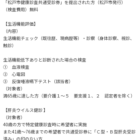
「松戸市健康診査共通受診券」を提出された方（松戸市発行）
（検査費用）無料
【生活機能評価】
（内容）
生活機能チェック（既往歴、現病歴等）・診察（身体診察、視診、
触診）
生活機能低下ありと診断された場合の検査
① 血液検査
② 心電図
③ 反復唾液嚥下テスト（該当者）
（対象者）
満65歳に達した方（要介護１～５ 要支援１、２ 認定者を除く）
【肝炎ウイルス健診 】
（対象者）
40歳の方で特定健康診査時に希望者に実施
また41歳～76歳までの希望者で共通受診券に「Ｃ型・Ｂ型肝炎受診
済み」の印のない方