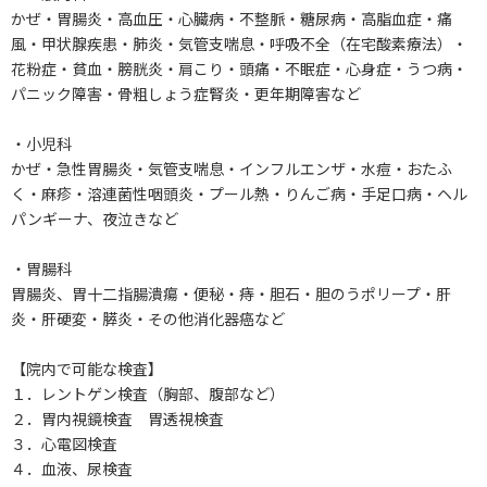
かぜ・胃腸炎・高血圧・心臓病・不整脈・糖尿病・高脂血症・痛
風・甲状腺疾患・肺炎・気管支喘息・呼吸不全（在宅酸素療法）・
花粉症・貧血・膀胱炎・肩こり・頭痛・不眠症・心身症・うつ病・
パニック障害・骨粗しょう症腎炎・更年期障害など
・小児科
かぜ・急性胃腸炎・気管支喘息・インフルエンザ・水痘・おたふ
く・麻疹・溶連菌性咽頭炎・プール熱・りんご病・手足口病・ヘル
パンギーナ、夜泣きなど
・胃腸科
胃腸炎、胃十二指腸潰瘍・便秘・痔・胆石・胆のうポリープ・肝
炎・肝硬変・膵炎・その他消化器癌など
【院内で可能な検査】
１．レントゲン検査（胸部、腹部など）
２．胃内視鏡検査 胃透視検査
３．心電図検査
４．血液、尿検査