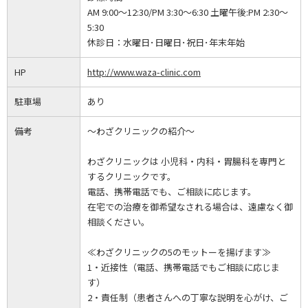
AM 9:00～12:30/PM 3:30～6:30 土曜午後:PM 2:30～
5:30
休診日：
水曜日･日曜日･祝日･年末年始
HP
http://www.waza-clinic.com
駐車場
あり
備考
～わざクリニックの紹介～
わざクリニックは 小児科・内科・胃腸科を専門と
するクリニックです。
電話、携帯電話でも、ご相談に応じます。
在宅での治療を御希望なされる場合は、遠慮なく御
相談ください。
≪わざクリニックの5のモットーを揚げます≫
1・近接性（電話、携帯電話でもご相談に応じま
す）
2・責任制（患者さんへの丁寧な説明を心がけ、ご