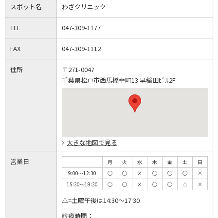
スポット名
わざクリニック
TEL
047-309-1177
FAX
047-309-1112
住所
〒271-0047
千葉県松戸市西馬橋幸町13 早稲田ﾋﾞﾙ2F
大きな地図で見る
営業日
月
火
水
木
金
土
日
9:00～12:30
◯
◯
×
◯
◯
◯
×
15:30～18:30
◯
◯
×
◯
◯
△
×
△=土曜午後は14:30～17:30
診療時間：