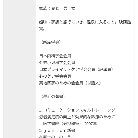
家族：妻と一男一女
趣味：家族と旅行にいき、温泉に入ること。映画鑑
賞。
（所属学会）
日本内科学会会員
外来小児科学会会員
日本プライマリ・ケア学会会員（評議員）
心のケア学会会員
実地医家のための会会員（世話人）
（最近の著書）
1. コミュニケーションスキルトレーニング
患者満足度の向上と効果的な診療のために
医学書院（分担執筆） 2007年
2. ｊｕｎｉｏｒ新書
在宅でのこの一言！