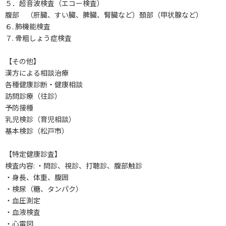
５．超音波検査（エコー検査）
腹部 （肝臓、すい臓、脾臓、腎臓など）頚部（甲状腺など）
６. 肺機能検査
７. 骨粗しょう症検査
【その他】
漢方による相談治療
各種健康診断・健康相談
訪問診療（往診）
予防接種
乳児検診（育児相談）
基本検診（松戸市）
【特定健康診査】
検査内容: ・問診、視診、打聴診、腹部触診
・身長、体重、腹囲
・検尿（糖、タンパク）
・血圧測定
・血液検査
・心電図