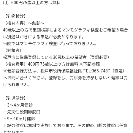
用）600円75歳以上の方は無料
【乳癌検診】
（検査内容）～触診～
40歳以上の方で集団検診によるマンモグラフィ検査をご希望の場合
は別途はがきによる申込が必要となります。
当院ではマンモグラフィ検査は行っておりません。
（対象者）
松戸市に住民登録している30歳以上の希望者（登録必要）
（検査費用）400円 75歳以上の方は無料 ※下記参照
※健診登録方法は、松戸市役所保険福祉係 TEL:366-7487（直通）
へお問い合せください。登録をし、受診券を持参しないと健診は受
けられません。
【乳児健診】
・3～4ヶ月健診
・先天性股関節脱臼
・9～10ヶ月健診
上記の健診は無料で実施しております。その他の月齢の健診は任意
となります。