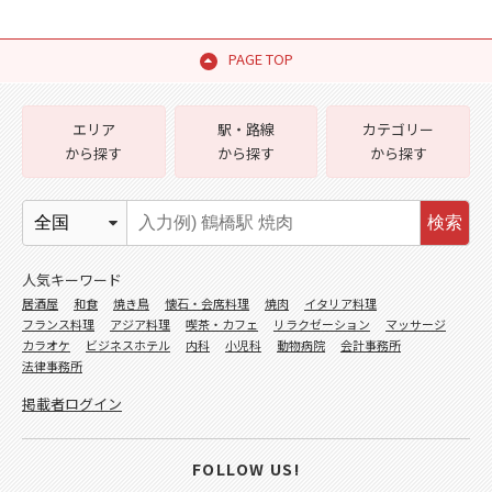
PAGE TOP
エリア
駅・路線
カテゴリー
から探す
から探す
から探す
検索
人気キーワード
居酒屋
和食
焼き鳥
懐石・会席料理
焼肉
イタリア料理
フランス料理
アジア料理
喫茶・カフェ
リラクゼーション
マッサージ
カラオケ
ビジネスホテル
内科
小児科
動物病院
会計事務所
法律事務所
掲載者ログイン
FOLLOW US!