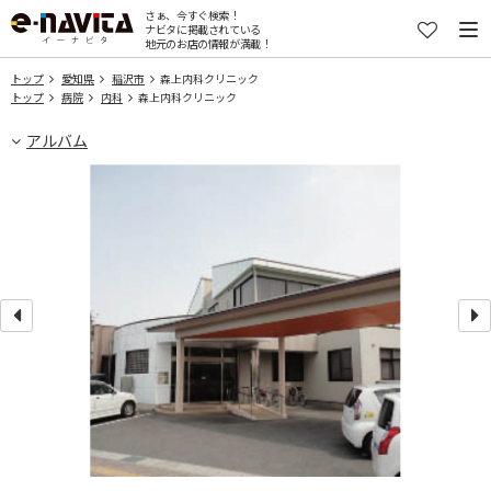
さぁ、今すぐ検索！
ナビタに掲載されている
地元のお店の情報が満載！
トップ
愛知県
稲沢市
森上内科クリニック
トップ
病院
内科
森上内科クリニック
アルバム