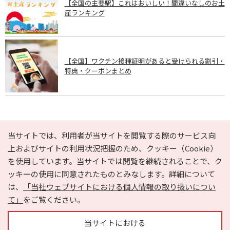
【全国の主要駅】これはおいしい！間違いなしのお土
産ランキング
【全国】ワクチン接種証明があると受けられる割引・
特典・クーポンまとめ
PAGE TOP
当サイトでは、利用者が当サイトを閲覧する際のサービス向
上およびサイトの利用状況把握のため、クッキー（Cookie）
を使用しています。当サイトでは閲覧を継続されることで、ク
e-NAVITA（イーナビタ）とは？
お気に入り
ヘルプ
ッキーの使用に同意されたものとみなします。詳細について
利用規約
個人情報の取り扱いについて
運営会社
は、
「当社ウェブサイトにおける個人情報の取り扱いについ
サイトマップ
広告掲載に関するお問い合わせ
て」
をご覧ください。
サイトの内容に関するお問い合わせ
当サイトにおける