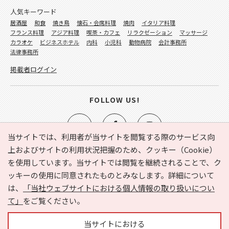
人気キーワード
居酒屋
和食
焼き鳥
懐石・会席料理
焼肉
イタリア料理
フランス料理
アジア料理
喫茶・カフェ
リラクゼーション
マッサージ
カラオケ
ビジネスホテル
内科
小児科
動物病院
会計事務所
法律事務所
掲載者ログイン
FOLLOW US!
当サイトでは、利用者が当サイトを閲覧する際のサービス向
上およびサイトの利用状況把握のため、クッキー（Cookie）
を使用しています。当サイトでは閲覧を継続されることで、ク
e-NAVITA（イーナビタ）とは？
お気に入り
ヘルプ
ッキーの使用に同意されたものとみなします。詳細について
利用規約
個人情報の取り扱いについて
運営会社
は、
「当社ウェブサイトにおける個人情報の取り扱いについ
サイトマップ
広告掲載に関するお問い合わせ
て」
をご覧ください。
サイトの内容に関するお問い合わせ
当サイトにおける