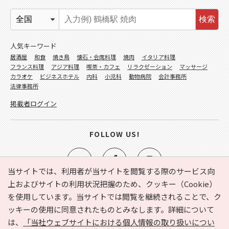
検索
人気キーワード
居酒屋
和食
焼き鳥
懐石・会席料理
焼肉
イタリア料理
フランス料理
アジア料理
喫茶・カフェ
リラクゼーション
マッサージ
カラオケ
ビジネスホテル
内科
小児科
動物病院
会計事務所
法律事務所
掲載者ログイン
FOLLOW US!
当サイトでは、利用者が当サイトを閲覧する際のサービス向
上およびサイトの利用状況把握のため、クッキー（Cookie）
を使用しています。当サイトでは閲覧を継続されることで、ク
e-NAVITA（イーナビタ）とは？
お気に入り
ヘルプ
ッキーの使用に同意されたものとみなします。詳細について
利用規約
個人情報の取り扱いについて
運営会社
は、
「当社ウェブサイトにおける個人情報の取り扱いについ
サイトマップ
広告掲載に関するお問い合わせ