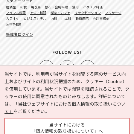
人気キーワード
居酒屋
和食
焼き鳥
懐石・会席料理
焼肉
イタリア料理
フランス料理
アジア料理
喫茶・カフェ
リラクゼーション
マッサージ
カラオケ
ビジネスホテル
内科
小児科
動物病院
会計事務所
法律事務所
掲載者ログイン
FOLLOW US!
当サイトでは、利用者が当サイトを閲覧する際のサービス向
上およびサイトの利用状況把握のため、クッキー（Cookie）
を使用しています。当サイトでは閲覧を継続されることで、ク
e-NAVITA（イーナビタ）とは？
お気に入り
ヘルプ
ッキーの使用に同意されたものとみなします。詳細について
利用規約
個人情報の取り扱いについて
運営会社
は、
「当社ウェブサイトにおける個人情報の取り扱いについ
サイトマップ
広告掲載に関するお問い合わせ
て」
をご覧ください。
サイトの内容に関するお問い合わせ
当サイトにおける
「個人情報の取り扱いについて」へ