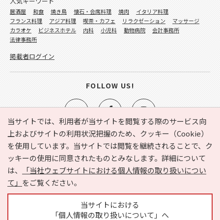
人気キーワード
居酒屋
和食
焼き鳥
懐石・会席料理
焼肉
イタリア料理
フランス料理
アジア料理
喫茶・カフェ
リラクゼーション
マッサージ
カラオケ
ビジネスホテル
内科
小児科
動物病院
会計事務所
法律事務所
掲載者ログイン
FOLLOW US!
当サイトでは、利用者が当サイトを閲覧する際のサービス向
上およびサイトの利用状況把握のため、クッキー（Cookie）
を使用しています。当サイトでは閲覧を継続されることで、ク
e-NAVITA（イーナビタ）とは？
お気に入り
ヘルプ
ッキーの使用に同意されたものとみなします。詳細について
利用規約
個人情報の取り扱いについて
運営会社
は、
「当社ウェブサイトにおける個人情報の取り扱いについ
サイトマップ
広告掲載に関するお問い合わせ
て」
をご覧ください。
サイトの内容に関するお問い合わせ
当サイトにおける
「個人情報の取り扱いについて」へ