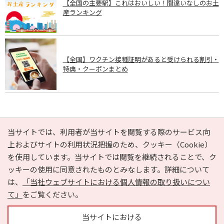
【全国の主要駅】これはおいしい！間違いなしのお土
産ランキング
【全国】ワクチン接種証明があると受けられる割引・
特典・クーポンまとめ
PAGE TOP
当サイトでは、利用者が当サイトを閲覧する際のサービス向
上およびサイトの利用状況把握のため、クッキー（Cookie）
を使用しています。当サイトでは閲覧を継続されることで、ク
e-NAVITA（イーナビタ）とは？
お気に入り
ヘルプ
ッキーの使用に同意されたものとみなします。詳細について
利用規約
個人情報の取り扱いについて
運営会社
は、
「当社ウェブサイトにおける個人情報の取り扱いについ
サイトマップ
広告掲載に関するお問い合わせ
て」
をご覧ください。
サイトの内容に関するお問い合わせ
当サイトにおける