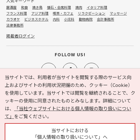
人気キーワード
居酒屋
和食
焼き鳥
懐石・会席料理
焼肉
イタリア料理
フランス料理
アジア料理
喫茶・カフェ
リラクゼーション
マッサージ
カラオケ
ビジネスホテル
内科
小児科
動物病院
会計事務所
法律事務所
掲載者ログイン
FOLLOW US!
当サイトでは、利用者が当サイトを閲覧する際のサービス向
上およびサイトの利用状況把握のため、クッキー（Cookie）
を使用しています。当サイトでは閲覧を継続されることで、ク
e-NAVITA（イーナビタ）とは？
お気に入り
ヘルプ
ッキーの使用に同意されたものとみなします。詳細について
利用規約
個人情報の取り扱いについて
運営会社
は、
「当社ウェブサイトにおける個人情報の取り扱いについ
サイトマップ
広告掲載に関するお問い合わせ
て」
をご覧ください。
サイトの内容に関するお問い合わせ
当サイトにおける
「個人情報の取り扱いについて」へ