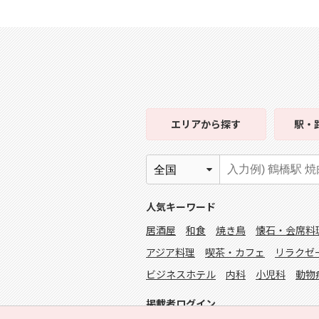
エリア
から探す
駅・
人気キーワード
居酒屋
和食
焼き鳥
懐石・会席料
アジア料理
喫茶・カフェ
リラクゼ
ビジネスホテル
内科
小児科
動物
掲載者ログイン