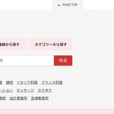
PAGE TOP
路線
から探す
カテゴリー
から探す
検索
理
焼肉
イタリア料理
フランス料理
ーション
マッサージ
カラオケ
病院
会計事務所
法律事務所