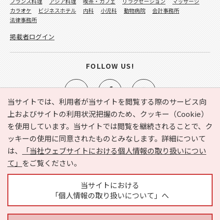
フランス料理
アジア料理
喫茶・カフェ
リラクゼーション
マッサージ
カラオケ
ビジネスホテル
内科
小児科
動物病院
会計事務所
法律事務所
掲載者ログイン
FOLLOW US!
当サイトでは、利用者が当サイトを閲覧する際のサービス向
上およびサイトの利用状況把握のため、クッキー（Cookie）
を使用しています。当サイトでは閲覧を継続されることで、ク
e-NAVITA（イーナビタ）とは？
お気に入り
ヘルプ
ッキーの使用に同意されたものとみなします。詳細について
利用規約
個人情報の取り扱いについて
運営会社
は、
「当社ウェブサイトにおける個人情報の取り扱いについ
サイトマップ
広告掲載に関するお問い合わせ
て」
をご覧ください。
サイトの内容に関するお問い合わせ
当サイトにおける
「個人情報の取り扱いについて」へ