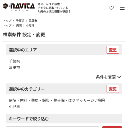
さぁ、今すぐ検索！
ナビタに掲載されている
地元のお店の情報が満載！
トップ
千葉県
富里市
トップ
病院
小児科
検索条件 設定・変更
選択中のエリア
変更
千葉県
富里市
条件を変更
選択中のカテゴリー
変更
病院・歯科・薬局・鍼灸・整骨院・はりマッサージ / 病院
小児科
キーワードで絞り込む