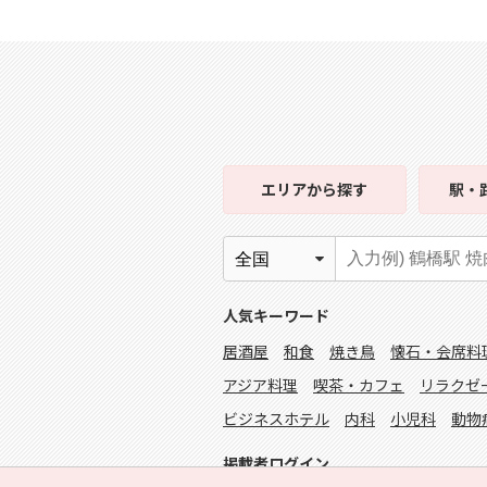
エリア
から探す
駅・
人気キーワード
居酒屋
和食
焼き鳥
懐石・会席料
アジア料理
喫茶・カフェ
リラクゼ
ビジネスホテル
内科
小児科
動物
掲載者ログイン