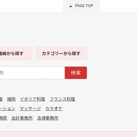
PAGE TOP
路線
から探す
カテゴリー
から探す
検索
理
焼肉
イタリア料理
フランス料理
ーション
マッサージ
カラオケ
病院
会計事務所
法律事務所