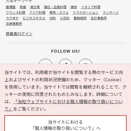
人気キーワード
居酒屋
和食
焼き鳥
懐石・会席料理
焼肉
イタリア料理
フランス料理
アジア料理
喫茶・カフェ
リラクゼーション
マッサージ
カラオケ
ビジネスホテル
内科
小児科
動物病院
会計事務所
法律事務所
掲載者ログイン
FOLLOW US!
当サイトでは、利用者が当サイトを閲覧する際のサービス向
上およびサイトの利用状況把握のため、クッキー（Cookie）
を使用しています。当サイトでは閲覧を継続されることで、ク
e-NAVITA（イーナビタ）とは？
お気に入り
ヘルプ
ッキーの使用に同意されたものとみなします。詳細について
利用規約
個人情報の取り扱いについて
運営会社
は、
「当社ウェブサイトにおける個人情報の取り扱いについ
サイトマップ
広告掲載に関するお問い合わせ
て」
をご覧ください。
サイトの内容に関するお問い合わせ
当サイトにおける
「個人情報の取り扱いについて」へ