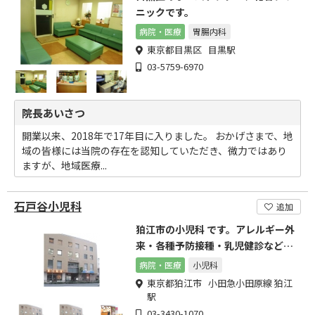
ニックです。
病院・医療
胃腸内科
東京都目黒区 目黒駅
03-5759-6970
院長あいさつ
開業以来、2018年で17年目に入りました。 おかげさまで、地
域の皆様には当院の存在を認知していただき、微力ではあり
ますが、地域医療...
石戸谷小児科
追加
狛江市の小児科 です。アレルギー外
来・各種予防接種・乳児健診などご
相談ください。
病院・医療
小児科
東京都狛江市 小田急小田原線 狛江
駅
03-3430-1070