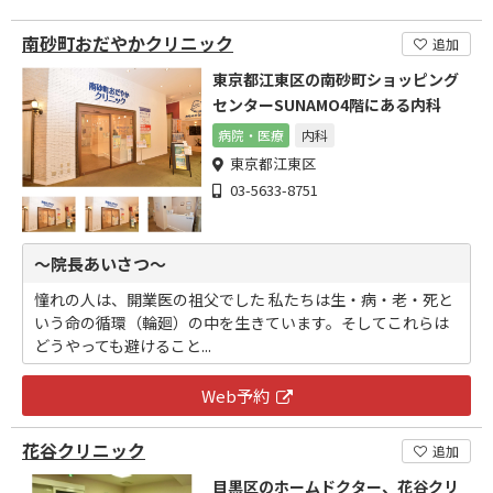
南砂町おだやかクリニック
追加
東京都江東区の南砂町ショッピング
センターSUNAMO4階にある内科
病院・医療
内科
東京都江東区
03-5633-8751
～院長あいさつ～
憧れの人は、開業医の祖父でした 私たちは生・病・老・死と
いう命の循環（輪廻）の中を生きています。そしてこれらは
どうやっても避けること...
Web予約
花谷クリニック
追加
目黒区のホームドクター、花谷クリ