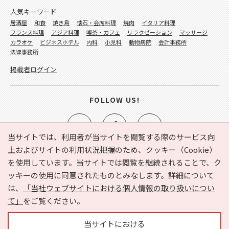
人気キーワード
居酒屋
和食
焼き鳥
懐石・会席料理
焼肉
イタリア料理
フランス料理
アジア料理
喫茶・カフェ
リラクゼーション
マッサージ
カラオケ
ビジネスホテル
内科
小児科
動物病院
会計事務所
法律事務所
掲載者ログイン
FOLLOW US!
当サイトでは、利用者が当サイトを閲覧する際のサービス向
上およびサイトの利用状況把握のため、クッキー（Cookie）
を使用しています。当サイトでは閲覧を継続されることで、ク
e-NAVITA（イーナビタ）とは？
お気に入り
ヘルプ
ッキーの使用に同意されたものとみなします。詳細について
利用規約
個人情報の取り扱いについて
運営会社
は、
「当社ウェブサイトにおける個人情報の取り扱いについ
サイトマップ
広告掲載に関するお問い合わせ
て」
をご覧ください。
サイトの内容に関するお問い合わせ
当サイトにおける