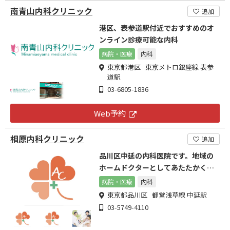
南青山内科クリニック
追加
港区、表参道駅付近でおすすめのオ
ンライン診療可能な内科
病院・医療
内科
東京都港区 東京メトロ銀座線 表参
道駅
03-6805-1836
Web予約
相原内科クリニック
追加
品川区中延の内科医院です。地域の
ホームドクターとしてあたたかくて
高医療をご提供します。
病院・医療
内科
東京都品川区 都営浅草線 中延駅
03-5749-4110