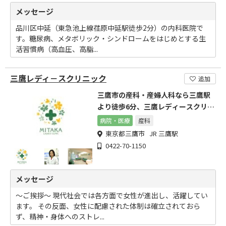
メッセージ
品川区中延（東急池上線荏原中延駅徒歩2分）の内科医院で
す。糖尿病、メタボリック・シンドロームをはじめとする生
活習慣病（高血圧、高脂...
三鷹レディ－スクリニック
追加
三鷹市の産科・産婦人科なら三鷹駅
より徒歩6分、三鷹レディースクリニ
ック
病院・医療
産科
東京都三鷹市 JR 三鷹駅
0422-70-1150
メッセージ
～ご挨拶～ 現代社会では各方面で女性が進出し、活躍してい
ます。 その反面、女性に配慮された体制は確立されておら
ず、精神・身体へのストレ...