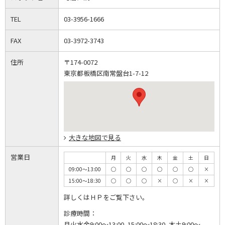
TEL
03-3956-1666
FAX
03-3972-3743
住所
〒174-0072
東京都板橋区南常盤台1-7-12
大きな地図で見る
営業日
月
火
水
木
金
土
日
09:00～13:00
◯
◯
◯
◯
◯
◯
×
15:00～18:30
◯
◯
◯
×
◯
×
×
詳しくはＨＰをご覧下さい。
診療時間：
月火水金9:00～13:00､15:00～18:30､木土9:00～