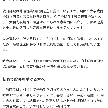
院内施設は循環器系の設備を主に揃えていますが、周囲の大学病院
や都立病院と密接な連携を持ち、 ＣＴやＭＲＩ等の検査や胃カメ
ラ、大腸内視鏡等の検査はこれらの医療機関に紹介して、医療連携
を十二分に活用した高度な医療レベルを保っています。
また高齢化に伴い急増する「もの忘れ」の相談や診療にも対応する
ため、板橋区医師会の「もの忘れ相談医」としても活動していま
す。
教育施設としても、研修医の地域医療研修のための「地域医療研修
協力施設」として若い医師の研修の場ともなっています。
初めて診察を受ける方へ
当院では原則として予約制を取っておりません。ただし混み合う
時はお待ち戴く事もありますのでご容赦下さい。事前に電話でお問
い合わせ戴いても結構です。最寄り駅は東上線中板橋駅南口または
常盤台駅南口で、いずれも徒歩7分～8分です。