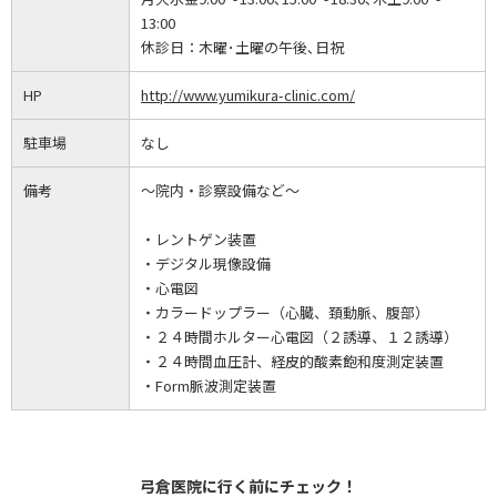
13:00
休診日：
木曜･土曜の午後､日祝
HP
http://www.yumikura-clinic.com/
駐車場
なし
備考
～院内・診察設備など～
・レントゲン装置
・デジタル現像設備
・心電図
・カラードップラー（心臓、頚動脈、腹部）
・２４時間ホルター心電図（２誘導、１２誘導）
・２４時間血圧計、経皮的酸素飽和度測定装置
・Form脈波測定装置
弓倉医院に行く前にチェック！