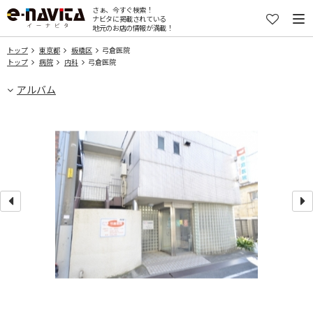
さぁ、今すぐ検索！
ナビタに掲載されている
地元のお店の情報が満載！
トップ
東京都
板橋区
弓倉医院
トップ
病院
内科
弓倉医院
アルバム