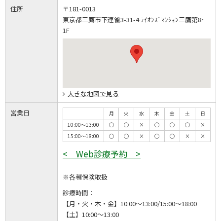
住所
〒181-0013
東京都三鷹市下連雀3-31-4 ﾗｲｵﾝｽﾞﾏﾝｼｮﾝ三鷹第8･
1F
大きな地図で見る
営業日
月
火
水
木
金
土
日
10:00～13:00
◯
◯
×
◯
◯
◯
×
15:00～18:00
◯
◯
×
◯
◯
×
×
< Web診療予約 >
※各種保険取扱
診療時間：
【月・火・木・金】10:00～13:00/15:00～18:00
【土】10:00～13:00