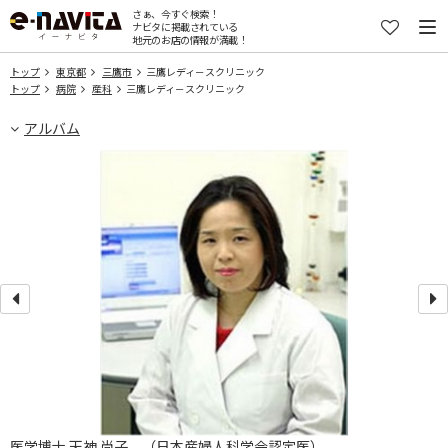
さぁ、今すぐ検索！
ナビタに掲載されている
地元のお店の情報が満載！
トップ
東京都
三鷹市
三鷹レディ－スクリニック
トップ
病院
産科
三鷹レディ－スクリニック
アルバム
医学博士 天神 尚子 （日本産婦人科学会認定医）