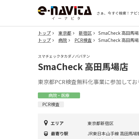
さぁ、今すぐ検索！
ナビ
トップ
東京都
新宿区
SmaCheck 高田馬
トップ
病院
PCR検査
SmaCheck 高田馬
スマチェックタカダノババテン
SmaCheck 高田馬場店
東京都PCR検査無料化事業に参加して
病院・医療
PCR検査
エリア
東京都新宿区
最寄り駅
JR東日本山手線 高田馬場