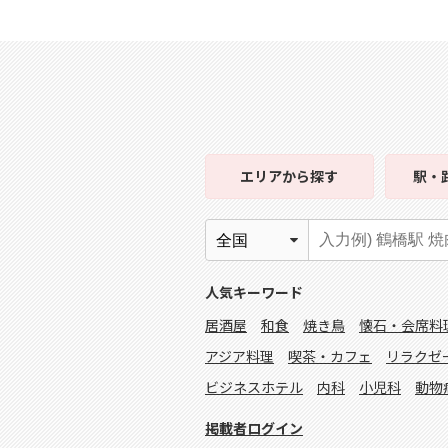
エリア
から探す
駅・
人気キーワード
居酒屋
和食
焼き鳥
懐石・会席料
アジア料理
喫茶・カフェ
リラクゼ
ビジネスホテル
内科
小児科
動物
掲載者ログイン