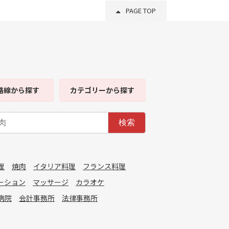
PAGE TOP
路線
から探す
カテゴリー
から探す
検索
理
焼肉
イタリア料理
フランス料理
ーション
マッサージ
カラオケ
病院
会計事務所
法律事務所