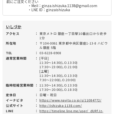
前にご注文ください
・Meil：ginza.ishizuka.1138@gmail.com
・LNE ID：ginzaishizuka
いしづか
アクセス
：
東京メトロ 銀座一丁目駅10番出口から徒歩
1分
所在地
：
〒104-0061 東京都中央区銀座1-13-8 ハビウ
ル銀座 5階
TEL
：
03-6228-6908
通常営業時間
：
[平日]
11:30～14:30(L.O.13:30)
17:30～23:00(L.O.21:00)
[土曜]
11:30～14:30(L.O.13:30)
7:30～22:00(L.O.20:00)
臨時短縮営業時間
：
11:30～14:30(L.O.13:30)
17:30～20:00(L.O.18:30)
定休日
：
日曜・祝日
イーナビタ
：
https://www.navita.co.jp/s/11084772/
公式サイト
：
http://ishizuka-1138.com/
LINE
：
https://timeline.line.me/user/_dURfJz-