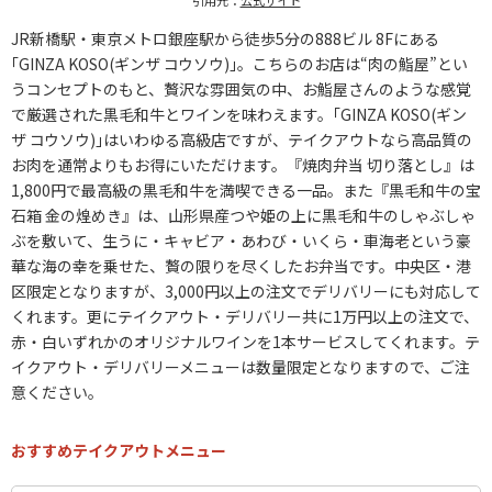
JR新橋駅・東京メトロ銀座駅から徒歩5分の888ビル 8Fにある
｢GINZA KOSO(ギンザ コウソウ)｣。こちらのお店は“肉の鮨屋”とい
うコンセプトのもと、贅沢な雰囲気の中、お鮨屋さんのような感覚
で厳選された黒毛和牛とワインを味わえます。｢GINZA KOSO(ギン
ザ コウソウ)｣はいわゆる高級店ですが、テイクアウトなら高品質の
お肉を通常よりもお得にいただけます。『焼肉弁当 切り落とし』は
1,800円で最高級の黒毛和牛を満喫できる一品。また『黒毛和牛の宝
石箱 金の煌めき』は、山形県産つや姫の上に黒毛和牛のしゃぶしゃ
ぶを敷いて、生うに・キャビア・あわび・いくら・車海老という豪
華な海の幸を乗せた、贅の限りを尽くしたお弁当です。中央区・港
区限定となりますが、3,000円以上の注文でデリバリーにも対応して
くれます。更にテイクアウト・デリバリー共に1万円以上の注文で、
赤・白いずれかのオリジナルワインを1本サービスしてくれます。テ
イクアウト・デリバリーメニューは数量限定となりますので、ご注
意ください。
おすすめテイクアウトメニュー