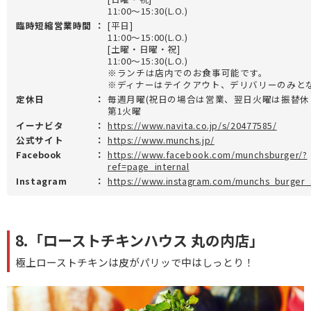
11:00～15:30(L.O.)
臨時短縮営業時間
：
[平日]
11:00～15:00(L.O.)
[土曜・日曜・祝]
11:00～15:30(L.O.)
※ランチは店内でのお食事可能です。
※ディナーはテイクアウト、デリバリーのみと
定休日
：
毎週月曜(祝日の場合は営業、翌日火曜は振替休
第1火曜
イーナビタ
：
https://www.navita.co.jp/s/20477585/
公式サイト
：
https://www.munchs.jp/
Facebook
：
https://www.facebook.com/munchsburger/?
ref=page_internal
Instagram
：
https://www.instagram.com/munchs_burger_
8.「ローストチキンハウス 丸の内店」
極上ローストチキンは皮がパリッで中はしっとり！