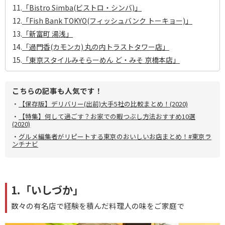
11.
「Bistro Simba(ビストロ・シンバ)」
12.
「Fish Bank TOKYO(フィッシュバンク トーキョー)」
13.
「新富町 湯浅」
14.
「過門香(カモンカ) 丸の内トラストタワー店」
15.
「東京スタイルみそらーめん ど・みそ 京橋本店」
こちらの記事も人気です！
・
【保存版】デリバリー(出前)大手5社の比較まとめ！(2020)
・
【特集】何して過ごす？お家での暇つぶし方法おすすめ10選
(2020)
・
グルメ編集者がリピートする東京のおいしいお店まとめ！#東京ラ
ンチナビ
1.「いしづか」
数々の有名店で経験を積んだ料理人の味をご家庭で