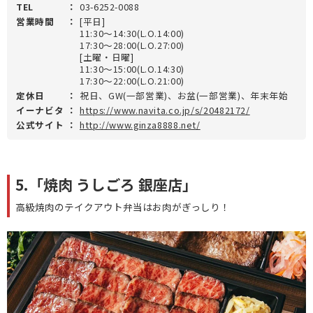
TEL
：
03-6252-0088
営業時間
：
[平日]
11:30～14:30(L.O.14:00)
17:30～28:00(L.O.27:00)
[土曜・日曜]
11:30～15:00(L.O.14:30)
17:30～22:00(L.O.21:00)
定休日
：
祝日、GW(一部営業)、お盆(一部営業)、年末年始
イーナビタ
：
https://www.navita.co.jp/s/20482172/
公式サイト
：
http://www.ginza8888.net/
5.「焼肉 うしごろ 銀座店」
高級焼肉のテイクアウト弁当はお肉がぎっしり！