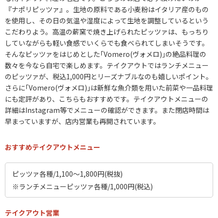
『ナポリピッツァ』。生地の原料である小麦粉はイタリア産のもの
を使用し、その日の気温や湿度によって生地を調整しているという
こだわりよう。高温の薪窯で焼き上げられたピッツァは、もっちり
していながらも軽い食感でいくらでも食べられてしまいそうです。
そんなピッツァをはじめとした｢Vomero(ヴォメロ)｣の絶品料理の
数々を今なら自宅で楽しめます。テイクアウトではランチメニュー
のピッツァが、税込1,000円とリーズナブルなのも嬉しいポイント。
さらに｢Vomero(ヴォメロ)｣は新鮮な魚介類を用いた前菜や一品料理
にも定評があり、こちらもおすすめです。テイクアウトメニューの
詳細はInstagram等でメニューの確認ができます。また閉店時間は
早まっていますが、店内営業も再開されています。
おすすめテイクアウトメニュー
ピッツァ各種/1,100～1,800円(税抜)
※ランチメニューピッツァ各種/1,000円(税込)
テイクアウト営業