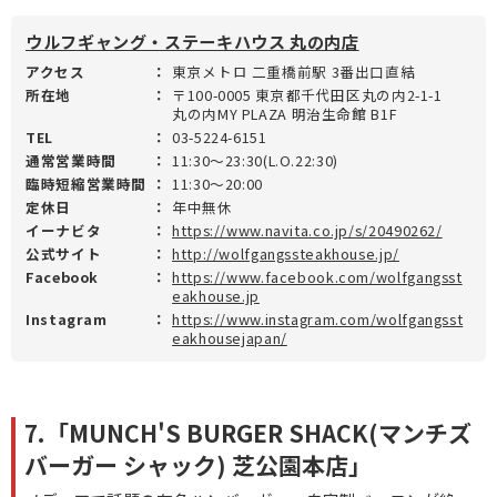
ウルフギャング・ステーキハウス 丸の内店
アクセス
：
東京メトロ 二重橋前駅 3番出口直結
所在地
：
〒100-0005 東京都千代田区丸の内2-1-1
丸の内MY PLAZA 明治生命館 B1F
TEL
：
03-5224-6151
通常営業時間
：
11:30～23:30(L.O.22:30)
臨時短縮営業時間
：
11:30～20:00
定休日
：
年中無休
イーナビタ
：
https://www.navita.co.jp/s/20490262/
公式サイト
：
http://wolfgangssteakhouse.jp/
Facebook
：
https://www.facebook.com/wolfgangsst
eakhouse.jp
Instagram
：
https://www.instagram.com/wolfgangsst
eakhousejapan/
7.「MUNCH'S BURGER SHACK(マンチズ
バーガー シャック) 芝公園本店」