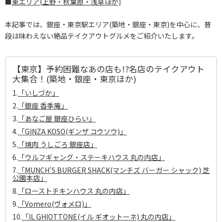
■
東エリア(上野・秋葉原・浅草ほか)
本記事では、銀座・東京駅エリア(築地・銀座・東京)を中心に、普
段は味わえない絶品テイクアウトグルメをご紹介いたします。
【東京】予約困難なあの店も!?名店のテイクアウト
大集合！(築地・銀座・東京ほか)
1.
「いしづか」
2.
「銀座 香季庵」
3.
「あなご屋 銀座ひらい」
4.
「GINZA KOSO(ギンザ コウソウ)」
5.
「焼肉 うしごろ 銀座店」
6.
「ウルフギャング・ステーキハウス 丸の内店」
7.
「MUNCH'S BURGER SHACK(マンチズ バーガー シャック) 芝
公園本店」
8.
「ローストチキンハウス 丸の内店」
9.
「Vomero(ヴォメロ)」
10.
「IL GHIOTTONE(イル ギオットーネ) 丸の内店」