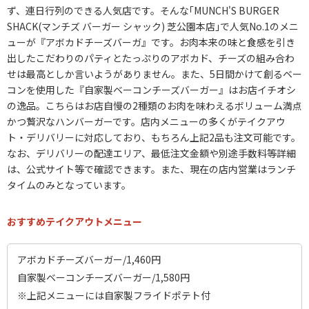
ず、連日行列のできる人気店です。そんな｢MUNCH'S BURGER
SHACK(マンチズ バーガー シャック) 芝公園本店｣で人気No.1のメニ
ューが『アボカドチーズバーガ』です。お肉本来の味と食感を引き
出したこだわりのパティとたっぷりのアボカド、チーズの組み合わ
せは最高としか言いようがありません。また、5日間かけて創るベー
コンを使用した『自家製ベーコンチーズバーガー』はお店イチオシ
の逸品。こちらはお店自慢の2種類のお肉を味わえるボリューム満点
かつ贅沢なハンバーガーです。店内メニューの多くがテイクアウ
ト・デリバリーに対応しており、もちろん上記2品も注文可能です。
なお、デリバリーの配達エリア、最低注文金額や別途手数料等詳細
は、公式サイト等で確認できます。また、現在の店内営業はランチ
タイムのみとなっています。
おすすめテイクアウトメニュー
アボカドチーズバーガー/1,460円
自家製ベーコンチーズバーガー/1,580円
※上記メニューには自家製フライドポテト付