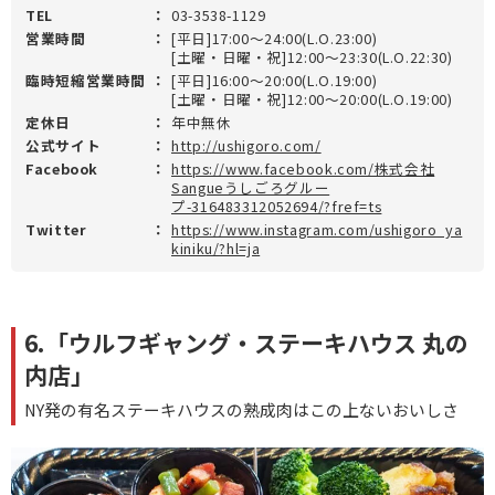
TEL
：
03-3538-1129
営業時間
：
[平日]17:00～24:00(L.O.23:00)
[土曜・日曜・祝]12:00～23:30(L.O.22:30)
臨時短縮営業時間
：
[平日]16:00～20:00(L.O.19:00)
[土曜・日曜・祝]12:00～20:00(L.O.19:00)
定休日
：
年中無休
公式サイト
：
http://ushigoro.com/
Facebook
：
https://www.facebook.com/株式会社
Sangueうしごろグルー
プ-316483312052694/?fref=ts
Twitter
：
https://www.instagram.com/ushigoro_ya
kiniku/?hl=ja
6.「ウルフギャング・ステーキハウス 丸の
内店」
NY発の有名ステーキハウスの熟成肉はこの上ないおいしさ