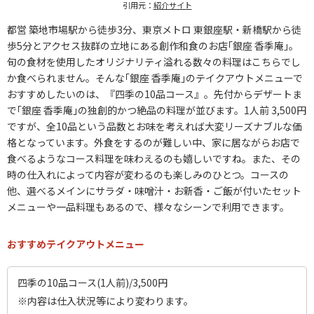
引用元：
紹介サイト
都営 築地市場駅から徒歩3分、東京メトロ 東銀座駅・新橋駅から徒
歩5分とアクセス抜群の立地にある創作和食のお店｢銀座 香季庵｣。
旬の食材を使用したオリジナリティ溢れる数々の料理はこちらでし
か食べられません。そんな｢銀座 香季庵｣のテイクアウトメニューで
おすすめしたいのは、『四季の10品コース』。先付からデザートま
で｢銀座 香季庵｣の独創的かつ絶品の料理が並びます。1人前 3,500円
ですが、全10品という品数とお味を考えれば大変リーズナブルな価
格となっています。外食をするのが難しい中、家に居ながらお店で
食べるようなコース料理を味わえるのも嬉しいですね。また、その
時の仕入れによって内容が変わるのも楽しみのひとつ。コースの
他、選べるメインにサラダ・味噌汁・お新香・ご飯が付いたセット
メニューや一品料理もあるので、様々なシーンで利用できます。
おすすめテイクアウトメニュー
四季の10品コース(1人前)/3,500円
※内容は仕入状況等により変わります。