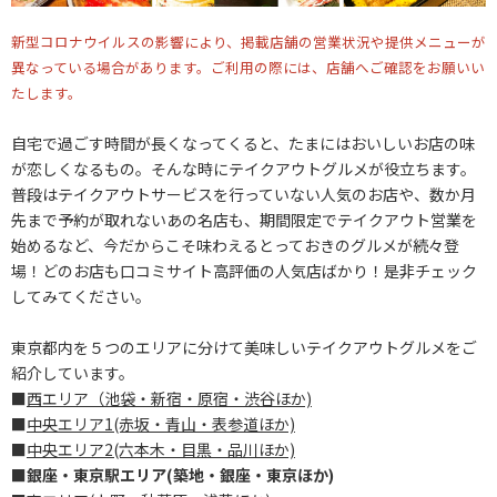
新型コロナウイルスの影響により、掲載店舗の営業状況や提供メニューが
異なっている場合があります。ご利用の際には、店舗へご確認をお願いい
たします。
自宅で過ごす時間が長くなってくると、たまにはおいしいお店の味
が恋しくなるもの。そんな時にテイクアウトグルメが役立ちます。
普段はテイクアウトサービスを行っていない人気のお店や、数か月
先まで予約が取れないあの名店も、期間限定でテイクアウト営業を
始めるなど、今だからこそ味わえるとっておきのグルメが続々登
場！どのお店も口コミサイト高評価の人気店ばかり！是非チェック
してみてください。
東京都内を５つのエリアに分けて美味しいテイクアウトグルメをご
紹介しています。
■
西エリア（池袋・新宿・原宿・渋谷ほか)
■
中央エリア1(赤坂・青山・表参道ほか)
■
中央エリア2(六本木・目黒・品川ほか)
■
銀座・東京駅エリア(築地・銀座・東京ほか)