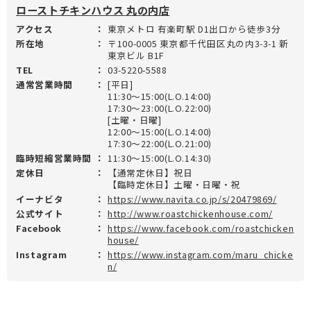
ローストチキンハウス 丸の内店
アクセス
：
東京メトロ 有楽町駅 D1出口から徒歩3分
所在地
：
〒100-0005 東京都千代田区丸の内3-3-1 新
東京ビル B1F
TEL
：
03-5220-5588
通常営業時間
：
[平日]
11:30～15:00(L.O.14:00)
17:30～23:00(L.O.22:00)
[土曜・日曜]
12:00～15:00(L.O.14:00)
17:30～22:00(L.O.21:00)
臨時短縮営業時間
：
11:30～15:00(L.O.14:30)
定休日
：
【通常定休日】祝日
【臨時定休日】土曜・日曜・祝
イーナビタ
：
https://www.navita.co.jp/s/20479869/
公式サイト
：
http://www.roastchickenhouse.com/
Facebook
：
https://www.facebook.com/roastchicken
house/
Instagram
：
https://www.instagram.com/maru_chicke
n/