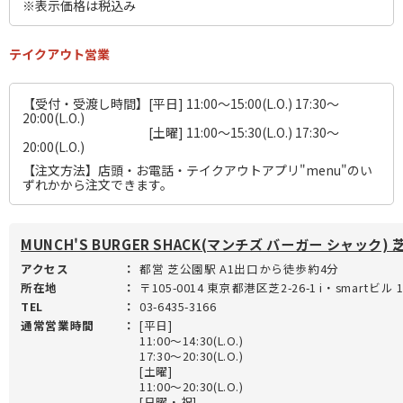
※表示価格は税込み
テイクアウト営業
【受付・受渡し時間】[平日] 11:00～15:00(L.O.) 17:30～
20:00(L.O.)
[土曜] 11:00～15:30(L.O.) 17:30～
20:00(L.O.)
【注文方法】店頭・お電話・テイクアウトアプリ"menu"のい
ずれかから注文できます。
MUNCH'S BURGER SHACK(マンチズ バーガー シャック)
アクセス
：
都営 芝公園駅 A1出口から徒歩約4分
所在地
：
〒105-0014 東京都港区芝2-26-1 i・smartビル 
TEL
：
03-6435-3166
通常営業時間
：
[平日]
11:00～14:30(L.O.)
17:30～20:30(L.O.)
[土曜]
11:00～20:30(L.O.)
[日曜・祝]