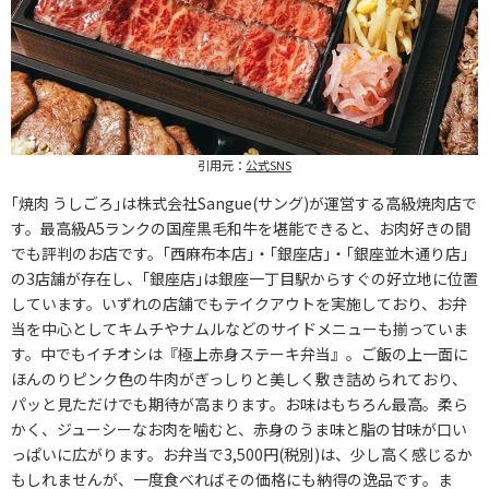
引用元：
公式SNS
｢焼肉 うしごろ｣は株式会社Sangue(サング)が運営する高級焼肉店で
す。最高級A5ランクの国産黒毛和牛を堪能できると、お肉好きの間
でも評判のお店です。｢西麻布本店｣・｢銀座店｣・｢銀座並木通り店｣
の3店舗が存在し、｢銀座店｣は銀座一丁目駅からすぐの好立地に位置
しています。いずれの店舗でもテイクアウトを実施しており、お弁
当を中心としてキムチやナムルなどのサイドメニューも揃っていま
す。中でもイチオシは『極上赤身ステーキ弁当』。ご飯の上一面に
ほんのりピンク色の牛肉がぎっしりと美しく敷き詰められており、
パッと見ただけでも期待が高まります。お味はもちろん最高。柔ら
かく、ジューシーなお肉を噛むと、赤身のうま味と脂の甘味が口い
っぱいに広がります。お弁当で3,500円(税別)は、少し高く感じるか
もしれませんが、一度食べればその価格にも納得の逸品です。ま