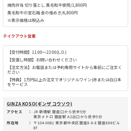
焼肉弁当 切り落とし 黒毛和牛使用/1,800円
黒毛和牛の宝石箱 金の煌めき/6,800円
※表示価格は税込み
テイクアウト営業
【受付時間】11:00～22:00(L.O.)
【受渡し時間】お問い合わせください
【注文方法】お電話または予約専用サイトから事前にご注文く
ださい
【特典】1万円以上の注文でオリジナルワイン(赤または白)1本
をサービス
GINZA KOSO(ギンザ コウソウ)
アクセス
：
JR 新橋駅 銀座口から徒歩5分
東京メトロ 銀座駅 A2出口から徒歩5分
所在地
：
〒104-0061 東京都中央区銀座8-8-8 銀座888ビル
8F