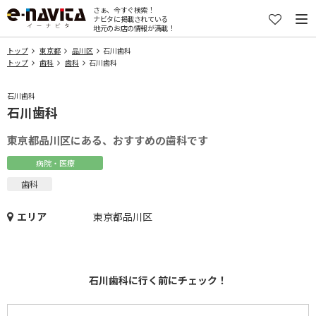
さぁ、今すぐ検索！
ナビタに掲載されている
地元のお店の情報が満載！
トップ
東京都
品川区
石川歯科
トップ
歯科
歯科
石川歯科
石川歯科
石川歯科
東京都品川区にある、おすすめの歯科です
病院・医療
歯科
エリア
東京都品川区
石川歯科に行く前にチェック！