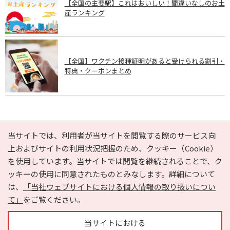
【全国の主要駅】これはおいしい！間違いなしのお土
産ランキング
【全国】ワクチン接種証明があると受けられる割引・
特典・クーポンまとめ
PAGE TOP
当サイトでは、利用者が当サイトを閲覧する際のサービス向
上およびサイトの利用状況把握のため、クッキー（Cookie）
を使用しています。当サイトでは閲覧を継続されることで、ク
e-NAVITA（イーナビタ）とは？
お気に入り
ヘルプ
ッキーの使用に同意されたものとみなします。詳細について
利用規約
個人情報の取り扱いについて
運営会社
は、
「当社ウェブサイトにおける個人情報の取り扱いについ
サイトマップ
広告掲載に関するお問い合わせ
て」
をご覧ください。
サイトの内容に関するお問い合わせ
当サイトにおける