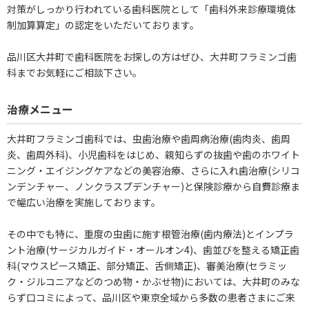
対策がしっかり行われている歯科医院として「歯科外来診療環境体
制加算算定」の認定をいただいております。
品川区大井町で歯科医院をお探しの方はぜひ、大井町フラミンゴ歯
科までお気軽にご相談下さい。
治療メニュー
大井町フラミンゴ歯科では、虫歯治療や歯周病治療(歯肉炎、歯周
炎、歯周外科)、小児歯科をはじめ、親知らずの抜歯や歯のホワイト
ニング・エイジングケアなどの美容治療、さらに入れ歯治療(シリコ
ンデンチャー、ノンクラスプデンチャー)と保険診療から自費診療ま
で幅広い治療を実施しております。
その中でも特に、重度の虫歯に施す根管治療(歯内療法)とインプラ
ント治療(サージカルガイド・オールオン4)、歯並びを整える矯正歯
科(マウスピース矯正、部分矯正、舌側矯正)、審美治療(セラミッ
ク・ジルコニアなどのつめ物・かぶせ物)においては、大井町のみな
らず口コミによって、品川区や東京全域から多数の患者さまにご来