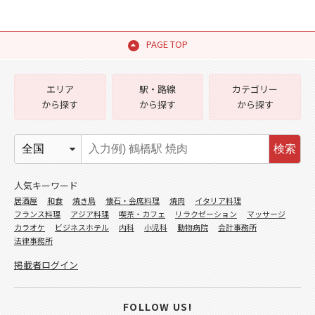
PAGE TOP
エリア
駅・路線
カテゴリー
から探す
から探す
から探す
検索
人気キーワード
居酒屋
和食
焼き鳥
懐石・会席料理
焼肉
イタリア料理
フランス料理
アジア料理
喫茶・カフェ
リラクゼーション
マッサージ
カラオケ
ビジネスホテル
内科
小児科
動物病院
会計事務所
法律事務所
掲載者ログイン
FOLLOW US!