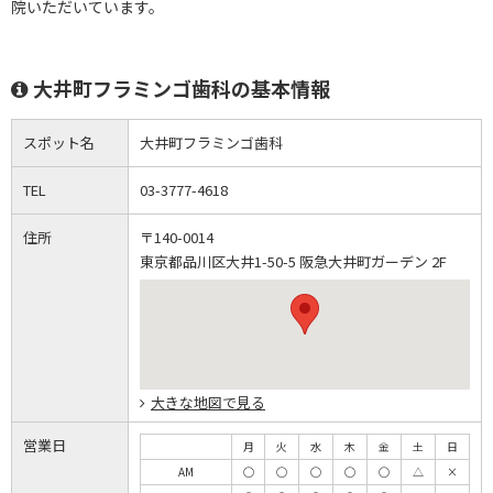
院いただいています。
大井町フラミンゴ歯科の基本情報
スポット名
大井町フラミンゴ歯科
TEL
03-3777-4618
住所
〒140-0014
東京都品川区大井1-50-5 阪急大井町ガーデン 2F
大きな地図で見る
営業日
月
火
水
木
金
土
日
AM
◯
◯
◯
◯
◯
△
×