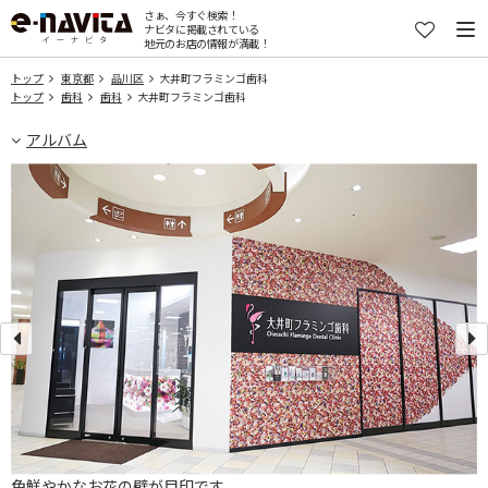
さぁ、今すぐ検索！
ナビタに掲載されている
地元のお店の情報が満載！
トップ
東京都
品川区
大井町フラミンゴ歯科
トップ
歯科
歯科
大井町フラミンゴ歯科
アルバム
で
色鮮やかなお花の壁が目印です。