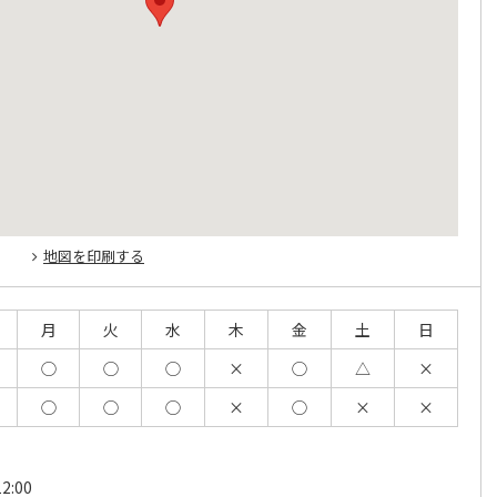
地図を印刷する
月
火
水
木
金
土
日
◯
◯
◯
×
◯
△
×
◯
◯
◯
×
◯
×
×
2:00