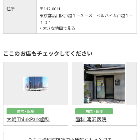
住所
〒142-0041
東京都品川区戸越１－３－８ ベルハイム戸越１－
１０１
大きな地図で見る
ここのお店もチェックしてください
病院・医療
病院・医療
大崎ThinkPark歯科
歯科 滝沢医院
みちこ歯科医院近辺の情報をもっと見る