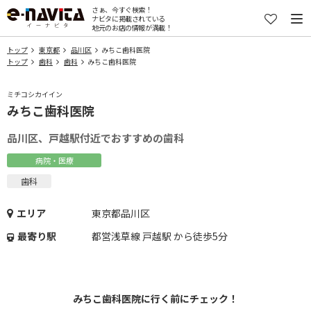
さぁ、今すぐ検索！
ナビタに掲載されている
地元のお店の情報が満載！
トップ
東京都
品川区
みちこ歯科医院
トップ
歯科
歯科
みちこ歯科医院
ミチコシカイイン
みちこ歯科医院
品川区、戸越駅付近でおすすめの歯科
病院・医療
歯科
エリア
東京都品川区
最寄り駅
都営浅草線 戸越駅 から徒歩5分
みちこ歯科医院に行く前にチェック！