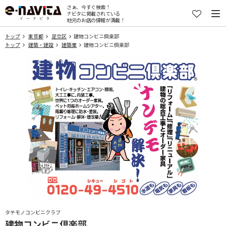
さぁ、今すぐ検索！
ナビタに掲載されている
地元のお店の情報が満載！
トップ
東京都
足立区
建物コンビニ倶楽部
トップ
建築・建設
建築業
建物コンビニ倶楽部
タテモノコンビニクラブ
建物コンビニ倶楽部