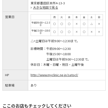
東京都墨田区本所4-13-3
大きな地図で見る
営業日
月
火
水
木
金
土
日
午前09:00～12:3
◯
◯
◯
×
◯
△
×
0
午後15:00～18:0
◯
◯
◯
×
◯
×
×
0
△=土曜日は午前9:00～12:30まで。
診療時間：
午前09:00～12:30
午後15:00～18:00
土曜日は午前9:00～12:30まで。
休診日：
木曜・日曜・祝日・土曜午後
HP
http://www.myclinic.ne.jp/satocl/
駐車場
あり
ここのお店もチェックしてください