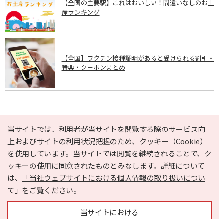
【全国の主要駅】これはおいしい！間違いなしのお土
産ランキング
【全国】ワクチン接種証明があると受けられる割引・
特典・クーポンまとめ
PAGE TOP
当サイトでは、利用者が当サイトを閲覧する際のサービス向
上およびサイトの利用状況把握のため、クッキー（Cookie）
を使用しています。当サイトでは閲覧を継続されることで、ク
e-NAVITA（イーナビタ）とは？
お気に入り
ヘルプ
ッキーの使用に同意されたものとみなします。詳細について
利用規約
個人情報の取り扱いについて
運営会社
は、
「当社ウェブサイトにおける個人情報の取り扱いについ
サイトマップ
広告掲載に関するお問い合わせ
て」
をご覧ください。
サイトの内容に関するお問い合わせ
当サイトにおける