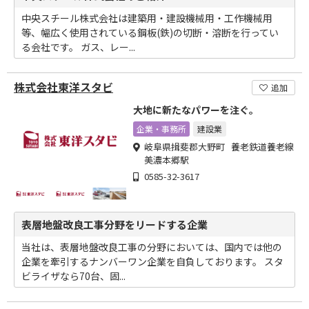
中央スチール株式会社は建築用・建設機械用・工作機械用
等、幅広く使用されている鋼板(鉄)の切断・溶断を行ってい
る会社です。 ガス、レー...
株式会社東洋スタビ
追加
大地に新たなパワーを注ぐ。
企業・事務所
建設業
岐阜県揖斐郡大野町 養老鉄道養老線
美濃本郷駅
0585-32-3617
表層地盤改良工事分野をリードする企業
当社は、表層地盤改良工事の分野においては、国内では他の
企業を牽引するナンバーワン企業を自負しております。 スタ
ビライザなら70台、固...