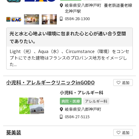
岐阜県安八郡神戸町 養老鉄道養老線
北神戸駅
0584-28-1300
光と水と心地よい環境に包まれた心と心が通い合う空間
でありたい。
Light（光）、Aqua（水）、Circumstance（環境）をコンセ
プトにできた建物はフランスのプロバンス地方をイメージし
た...
小児科・アレルギークリニックinGODO
追加
小児科・アレルギー科
病院・医療
アレルギー科
岐阜県安八郡神戸町
0584-27-5115
葵美装
追加