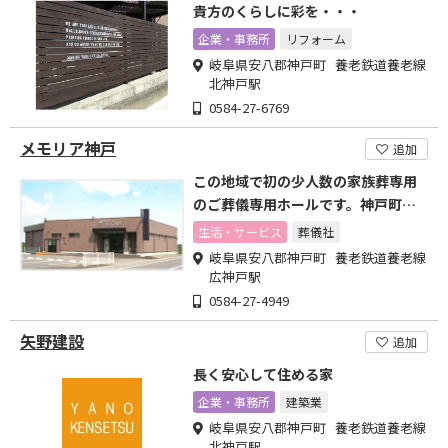
貴方のくらしに彩を・・・
企業・事務所
リフォーム
岐阜県安八郡神戸町 養老鉄道養老線
北神戸駅
0584-27-6769
メモリア神戸
追加
この地域で初の少人数の家族葬専用
のご葬儀専用ホールです。神戸町役
場より徒歩10分の場所です
生活・サービス
葬儀社
岐阜県安八郡神戸町 養老鉄道養老線
広神戸駅
0584-27-4949
矢野建設
追加
長く安心して住める家
企業・事務所
建築業
岐阜県安八郡神戸町 養老鉄道養老線
北神戸駅