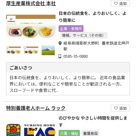
厚生産業株式会社 本社
追加
日本の伝統食を、よりおいしく、よ
り簡単に
企業・事務所
情報、サービス（その他）
岐阜県揖斐郡大野町 養老鉄道北神戸
駅
0585-35-0880
ごあいさつ
日本の伝統食を、よりおいしく、より簡単に。 近年の食品業
界においては、便利なことや簡単なことが歓迎される一方、
スローフードや食育に代...
特別養護老人ホーム ラック
追加
のびやかな やさしい時間を提供しま
す
介護・福祉
養護施設