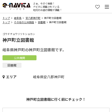
さぁ、今すぐ検索！
ナビタに掲載されている
地元のお店の情報が満載！
トップ
岐阜県
安八郡神戸町
神戸町立図書館
トップ
その他の公共施設
図書館
神戸町立図書館
ゴウドチョウリツトショカン
神戸町立図書館
岐阜県神戸町の神戸町立図書館です。
公共機関
図書館
エリア
岐阜県安八郡神戸町
神戸町立図書館に行く前にチェック！