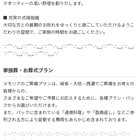
クオリティーの高い祭壇を創りだします。
■ 充実の式場設備
大切な方との最期のお別れをゆっくりと過ごしていただけるようこ
だわりの空間で、ご家族の時間をお過ごしください。
∵⌒∵:,_,:∵⌒∵:,_,:∵⌒∵:,_,:∵⌒∵:,_,:∵⌒∵:,_,:∵⌒∵:,_,:∵:,_,:
∵⌒∵:,_,:∵:,_,:∵⌒∵:,_,:∵
家族葬・お葬式プラン
メモリアのご葬儀プランは、岐阜・大垣・西濃でご葬儀をお考えの
皆様からの、
さまざまなご希望やご予算にお応えするために、各種プラン・パッ
クからお選びいただけます。
また、パックに含まれている「通夜料理」や「香典返し」などご参
列される方により変動する費用もあらかじめ含まれております。
∴‥∵‥∴‥∵‥∴‥∴‥∵‥∴‥∵‥∴‥∴‥∵‥∴∴‥∵‥