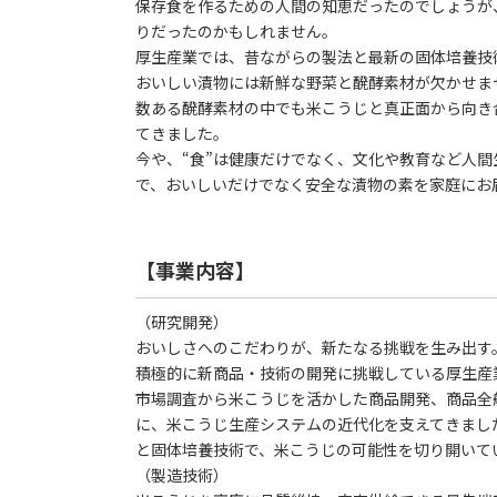
保存食を作るための人間の知恵だったのでしょうが
りだったのかもしれません。
厚生産業では、昔ながらの製法と最新の固体培養技
おいしい漬物には新鮮な野菜と醗酵素材が欠かせま
数ある醗酵素材の中でも米こうじと真正面から向き
てきました。
今や、“食”は健康だけでなく、文化や教育など人
で、おいしいだけでなく安全な漬物の素を家庭にお
【事業内容】
（研究開発）
おいしさへのこだわりが、新たなる挑戦を生み出す
積極的に新商品・技術の開発に挑戦している厚生産
市場調査から米こうじを活かした商品開発、商品全
に、米こうじ生産システムの近代化を支えてきまし
と固体培養技術で、米こうじの可能性を切り開いて
（製造技術）