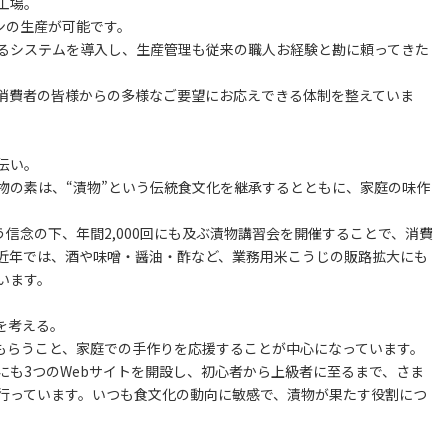
工場。
ンの生産が可能です。
るシステムを導入し、生産管理も従来の職人お経験と勘に頼ってきた
消費者の皆様からの多様なご要望にお応えできる体制を整えていま
伝い。
物の素は、“漬物”という伝統食文化を継承するとともに、家庭の味作
信念の下、年間2,000回にも及ぶ漬物講習会を開催することで、消費
近年では、酒や味噌・醤油・酢など、業務用米こうじの販路拡大にも
います。
を考える。
もらうこと、家庭での手作りを応援することが中心になっています。
にも3つのWebサイトを開設し、初心者から上級者に至るまで、さま
行っています。いつも食文化の動向に敏感で、漬物が果たす役割につ