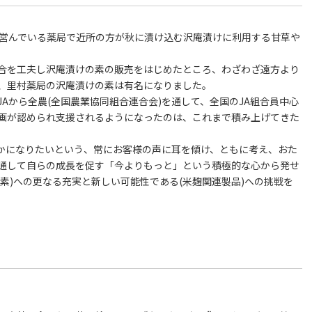
、営んでいる薬局で近所の方が秋に漬け込む沢庵漬けに利用する甘草や
合を工夫し沢庵漬けの素の販売をはじめたところ、わざわざ遠方より
、里村薬局の沢庵漬けの素は有名になりました。
Aから全農(全国農業協同組合連合会)を通して、全国のJA組合員中心
画が認められ支援されるようになったのは、これまで積み上げてきた
かになりたいという、常にお客様の声に耳を傾け、ともに考え、おた
通して自らの成長を促す「今よりもっと」という積極的な心から発せ
素)への更なる充実と新しい可能性である(米麹関連製品)への挑戦を