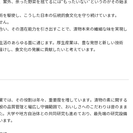
、案外、余った野菜を捨てるには“もったいない”というのがその始ま
術を駆使し、こうした日本の伝統的食文化を守り続けています。
せん。
合い、その潜在能力を引き出すことで、漬物本来の繊細な味を実現し
間生活のあらゆる面に通じます。厚生産業は、豊な発想と新しい技術
届けし、食文化の発展に貢献したいと考えています。
。
業では、その役割は年々、重要度を増しています。漬物の素に関する
般の品質管理と幅広し守備範囲で、おいしさへのこだわりは昔のまま
た。大学や地方自治体との共同研究も進めており、最先端の研究設備
います。