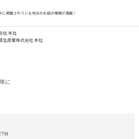
タに掲載されている
地元のお店の情報が満載！
会社 本社
厚生産業株式会社 本社
単に
で7分