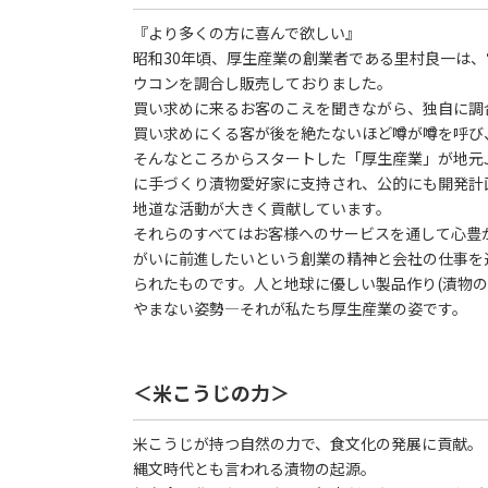
『より多くの方に喜んで欲しい』
昭和30年頃、厚生産業の創業者である里村良一は
ウコンを調合し販売しておりました。
買い求めに来るお客のこえを聞きながら、独自に調
買い求めにくる客が後を絶たないほど噂が噂を呼び
そんなところからスタートした「厚生産業」が地元J
に手づくり漬物愛好家に支持され、公的にも開発計
地道な活動が大きく貢献しています。
それらのすべてはお客様へのサービスを通して心豊
がいに前進したいという創業の精神と会社の仕事を
られたものです。人と地球に優しい製品作り(漬物の
やまない姿勢―それが私たち厚生産業の姿です。
＜米こうじの力＞
米こうじが持つ自然の力で、食文化の発展に貢献。
縄文時代とも言われる漬物の起源。