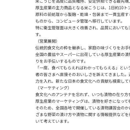
米こうじを高度に品質維持、安定供給できる最先端
厚生産業の主力商品となる米こうじは、1日約10ト
原料の前処理から製麹・乾燥・包装まで一貫生産す
ものから、コンピュータ管理へ移行しています。
特に衛生管理面は大きく改善され、品質においても
す。
（営業展開）
伝統的食文化の粋を継承し、家庭の味づくりをお手
全国の農協やスーパーに出荷している厚生産業の漬
りをお手伝いするものです。
「一度、食べてもらえればわかってもらえる」という
者の皆さまへ直接そのおいしさを訴えてきました。
力を入れ、新たな日本の食文化への貢献も模索して
（マーケティング）
食文化へのアンテナを忘れず、いつも漬物の在り方
厚生産業のマーケティングは、漬物を好きになって
そのため、全国各地で開催している漬物講習会のか
ざまな野菜の漬け方や漬物に関する情報提供などを
いて考えています。