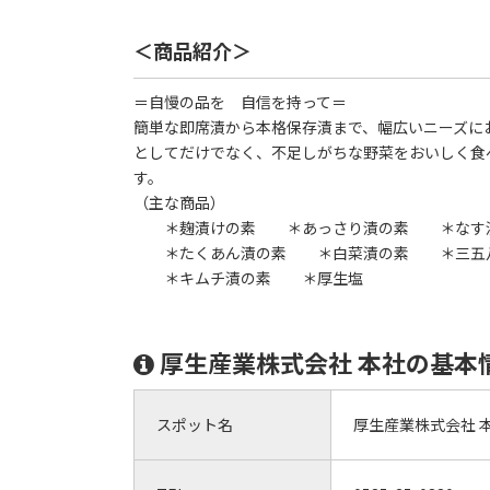
＜商品紹介＞
＝自慢の品を 自信を持って＝
簡単な即席漬から本格保存漬まで、幅広いニーズに
としてだけでなく、不足しがちな野菜をおいしく食
す。
（主な商品）
＊麹漬けの素 ＊あっさり漬の素 ＊なす漬
＊たくあん漬の素 ＊白菜漬の素 ＊三五八(
＊キムチ漬の素 ＊厚生塩
厚生産業株式会社 本社の基本
スポット名
厚生産業株式会社 